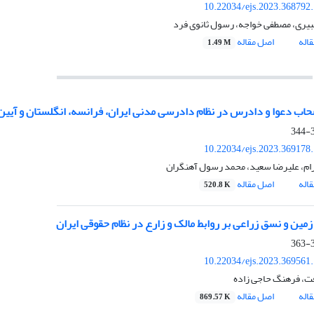
10.22034/ejs.2023.368792
بیری، مصطفی خواجه، رسول ثانوی فرد
اله
اصل مقاله
1.49 M
حاب دعوا و دادرس در نظام دادرسی مدنی ایران، فرانسه، انگلستان و آیی
3
10.22034/ejs.2023.369178
هرام، علیرضا سعید، محمد رسول آهنگران
اله
اصل مقاله
520.8 K
 زمین و نسق زراعی بر روابط مالک و زارع در نظام حقوقی ایران
3
10.22034/ejs.2023.369561
ت، فرهنگ حاجی زاده
اله
اصل مقاله
869.57 K