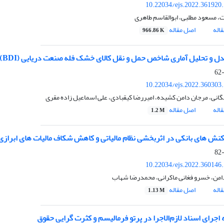
10.22034/ejs.2022.361920
ت، مسعود مطلبی، ابوالقاسم طاهری
اله
اصل مقاله
966.86 K
ل و تحلیل آماری شاخص حمل و نقل کالای خشک فله صنعت دریایی (BDI)
10.22034/ejs.2022.360303
انی، مرجان دامن کشیده، امیررضا کیقبادی، علی اسماعیل زاده مقری
اله
اصل مقاله
1.2 M
نش های بانکی در اثربخشی نظام مالیاتی و کاهش شکاف مالیات های ابرا
10.22034/ejs.2022.360146
من، خسرو فغانی ماکرانی، محمدرضا شهاب
اله
اصل مقاله
1.13 M
اجرای اسناد لازم‌الاجرا در پرتو فرمالیسم و کثرت گرایی حقوق