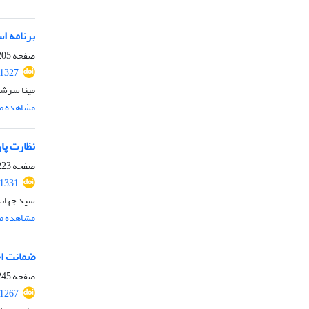
برنامه‌ 
صفحه
05-221
.1327
مینا سرشار
مشاهده مق
نظارت پا
صفحه
23-243
.1331
سید جهانگی
مشاهده مق
ضمانت اج
صفحه
45-263
.1267