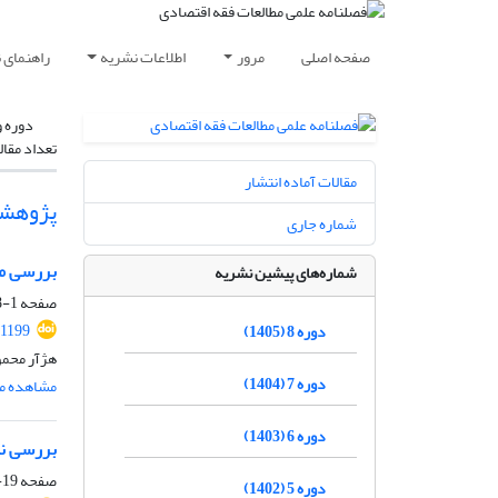
صفحه اصلی
مرور
اطلاعات نشریه
راهنمای 
دوره و
تعداد مقال
مقالات آماده انتشار
پژوهش
شماره جاری
بررسی مد
شماره‌های پیشین نشریه
صفحه
1-18
.1199
دوره 8 (1405)
هژآر محمو
دوره 7 (1404)
مشاهده مق
دوره 6 (1403)
بررسی نقش حکمران
صفحه
19-39
دوره 5 (1402)