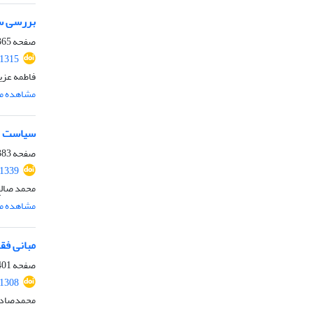
بررسی سی
صفحه
65-381
.1315
فاطمه عزی
مشاهده مق
سیاست جن
صفحه
83-399
.1339
محمد صالح
مشاهده مق
مبانی فق
صفحه
01-416
.1308
محمدصادق ا