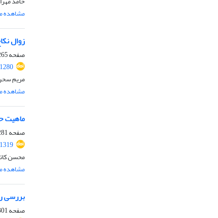
حامد مهرا
مشاهده مق
زوال نکاح
صفحه
65-280
.1280
مریم سحر
مشاهده مق
ماهیت حق
صفحه
81-300
.1319
محسن کاتوز
مشاهده مق
بررسی روا
صفحه
01-320