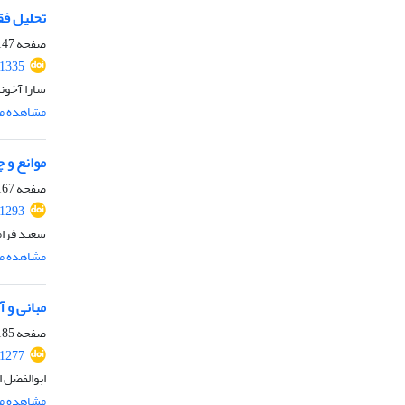
تحلیل ف
صفحه
47-165
.1335
سارا آخون
مشاهده مق
موانع و 
صفحه
67-183
.1293
سعید فرام
مشاهده مق
مبانی و 
صفحه
85-204
.1277
ابوالفضل ا
مشاهده مق