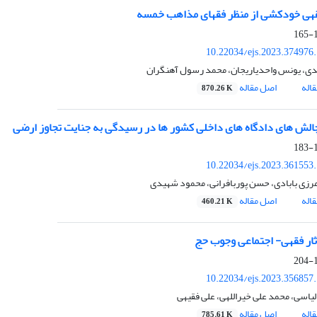
قهی خودکشی از منظر فقهای مذاهب خمسه
1
10.22034/ejs.2023.374976
دی، یونس واحدیاریجان، محمد رسول آهنگران
اله
اصل مقاله
870.26 K
چالش های دادگاه های داخلی کشور ها در رسیدگی به جنایت تجاوز ارضی
1
10.22034/ejs.2023.361553
رزی بابادی، حسن پوربافرانی، محمود شهیدی
اله
اصل مقاله
460.21 K
آثار فقهی- اجتماعی وجوب حج
1
10.22034/ejs.2023.356857
لیاسی، محمد علی خیراللهی، علی فقیهی
اله
اصل مقاله
785.61 K