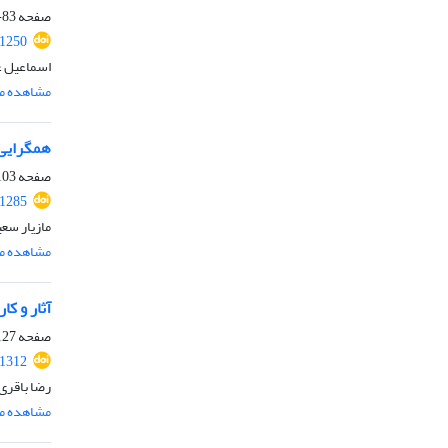
صفحه
83-101
.1250
اسماعیل ع
مشاهده مق
همگرایی 
صفحه
03-125
.1285
مازیار سع
مشاهده مق
آثار و ک
صفحه
27-146
.1312
رضا باقری
مشاهده مق