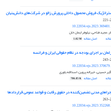
استراتژیک فروش محصول داخلی پرورش زالو در شرکت‌های دانش‌بنیان
2
10.22034/ejs.2023.369401
، مجید فتاحی، نیلوفر ایمان خان
اله
اصل مقاله
1.02 M
رلمان بر اجرای بودجه در نظام حقوقی ایران و فرانسه
2
10.22034/ejs.2023.370679
ر حسینی، خیراله پروین، اسدالله یاوری
اله
اصل مقاله
786.85 K
راهای مدنی تضمین‌کننده در حقوق رقابت و قواعد عمومی قراردادها
2
10.22034/ejs.2023.352268