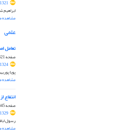
.1321
ابراهیم ش
مشاهده مق
علمی
تعامل اص
صفحه
21-344
.1324
پویا پورب
مشاهده مق
انتفاع از
صفحه
45-363
.1329
رسول اباف
مشاهده مق