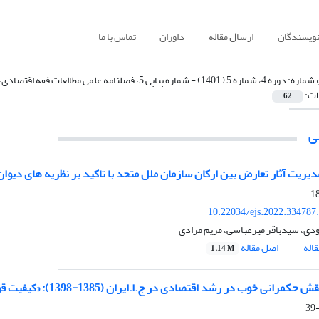
نویسندگان
ارسال مقاله
داوران
تماس با ما
 شماره:
دوره 4، شماره 5 ( 1401) - شماره پیاپی 5، فصلنامه علمی مطالعات فقه اقتصادی، پاییز 1401، صفحه 1-1150
ات:
62
ی
یریت آثار تعارض بین ارکان سازمان ملل متحد با تاکید بر نظریه های دیوا
10.22034/ejs.2022.334787
دی، سیدباقر میرعباسی، مریم مرادی
اله
اصل مقاله
1.14 M
ی خوب در رشد اقتصادی در ج.ا.ایران (1385-1398): «کیفیت قوانین و مقررات» و «کارایی اثربخشی دولتی»