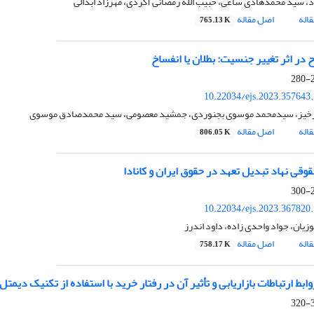
د، سید محمدهادی ساعی، حبیب الله رمضانی آکردی، مهرزاد ابدالی
اله
اصل مقاله
765.13 K
 در اثر تغییر جنسیت: بطلان یا انفساخ
2
10.22034/ejs.2023.357643
خیز، سیدمحمد موسوی بجنوردی، جمشید معصومی، سید محمدصادق موسوی
اله
اصل مقاله
806.05 K
وقی نهاد تبدیل تعهد در حقوق ایران و کانادا
2
10.22034/ejs.2023.367820
یان، جواد واحدی زاده، داود اندرز
اله
اصل مقاله
758.17 K
بط ارتباطات بازاریابی و تأثیر آن در رفتار خرید با استفاده از تکنیک دیمتل
3