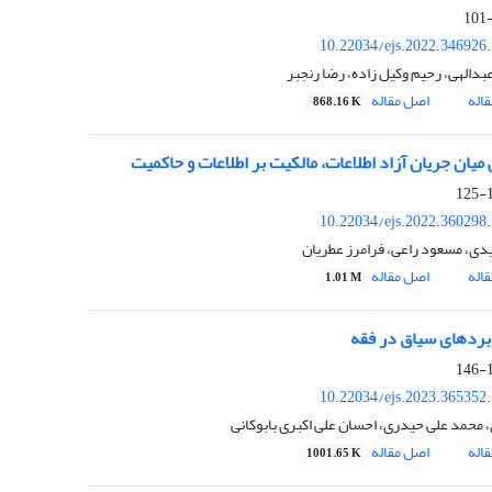
10.22034/ejs.2022.346926
بدالهی، رحیم وکیل زاده، رضا رنجبر
اله
اصل مقاله
868.16 K
میان جریان آزاد اطلاعات، مالکیت بر اطلاعات و حاکمیت
1
10.22034/ejs.2022.360298
یدی، مسعود راعی، فرامرز عطریان
اله
اصل مقاله
1.01 M
اربردهای سیاق در فقه
1
10.22034/ejs.2023.365352
، محمد علی حیدری، احسان علی اکبری بابوکانی
اله
اصل مقاله
1001.65 K