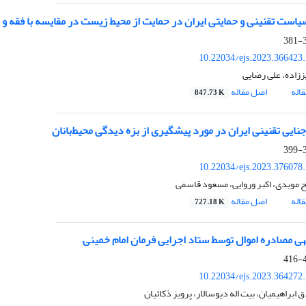
است تقنینی و حمایتی ایران در حمایت از محیط زیست در مقایسه با فقه و
3
10.22034/ejs.2023.366423
ززاده، علی رضایی
اله
اصل مقاله
847.73 K
ایی تقنینی ایران در مورد پیشگیری از بزه دیدگی محیط‌بانان
3
10.22034/ejs.2023.376078
 مویدی، اکبر وروایی، مسعود قاسمی
اله
اصل مقاله
727.18 K
هی مصادره اموال توسط ستاد اجرایی فرمان امام خمینی
4
10.22034/ejs.2023.364272
براهیمیان، بیت اله دیوسالار، پرویز ذکائیان