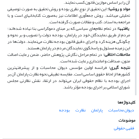
آن را بر اساس موازین قانون کسب نمایند.
مواد و روش
ها:
این تحقیق از نوع نظری بوده و ‌روش تحقیق به صورت توصیفی
تحلیلی می‏باشد. روش جمع‏آوری اطلاعات نیز به‌صورت کتابخانه‏ای است و با
مراجعه به اسناد، کتب و مقالات صورت گرفته است.
یافته
ها:
در تمام نظام‌های سیاسی که بر مبنای دموکراسی بنا نهاده شده‌اند؛
مردم از طریق نمایندگان خود در پارلمان، بودجه دولت را تصویب و بر نحوه و
چگونگی هزینه کرد و اجرای دقیق قانون بودجه نظارت می‌نمایند. دولت‌ها در
این زمینه مسئول و پاسخگوی نمایندگان مردم در پارلمان هستند.
ملاحظات اخلاقی:
در تمام مراحل نگارش پژوهش حاضر، ضمن رعایت اصالت
متون، صداقت و امانت­داری رعایت شده است.
نتیجه­ گیری­:
فرانسه اولین مؤسس دیوان محاسبات و از پیشرفته­ترین
کشورها از لحاظ حقوق اساسی است. مقایسه تطبیقی نحوه نظارت پارلمان آن بر
اجرای بودجه با نظام حقوقی ایران می‌تواند در ارتقاء نقش نظارتی مجلس
شورای اسلامی بر اجرای بودجه مؤثر باشد.
کلیدواژه‌ها
دیوان محاسبات
پارلمان
نظارت
بودجه
موضوعات
فقهی حقوقی