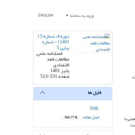
ورود به سامانه
ENGLISH
دوره 4، شماره 5 (
1401) - شماره
پیاپی 5
فصلنامه علمی
مطالعات فقه
اقتصادی
پاییز 1401
صفحه
513-531
ن.
فایل ها
XML
اصل مقاله
یتی با
566.77 K
ست.