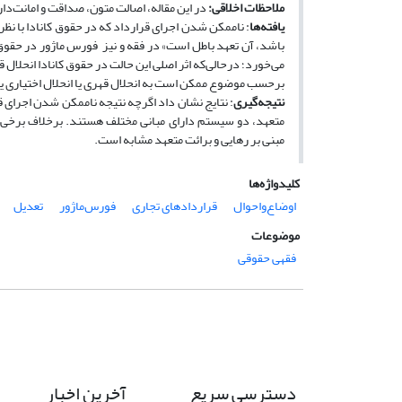
ملاحظات اخلاقی
:
در این مقاله، اصالت متون، صداقت و امانت‌د
یافته‌ها
: ناممکن شدن اجرای قرارداد که در حقوق کانادا با ن
باشد، آن تعهد باطل است» در فقه و نیز فورس ماژور در حقوق 
می‌خورد؛ درحالی‌که اثر اصلی این حالت در حقوق کانادا انحلال
برحسب موضوع ممکن است به انحلال قهری یا انحلال اختیاری ی
نتیجه‌گیری
: نتایج نشان داد اگرچه نتیجه ناممکن شدن اجرای قر
متعهد، دو سیستم دارای مبانی مختلف هستند. برخلاف برخی ت
مبنی­ بر رهایی و برائت متعهد مشابه است.
کلیدواژه‌ها
اوضاع‌واحوال
قراردادهای تجاری
فورس‌ماژور
تعدیل
موضوعات
فقهی حقوقی
دسترسی سریع
آخرین اخبار