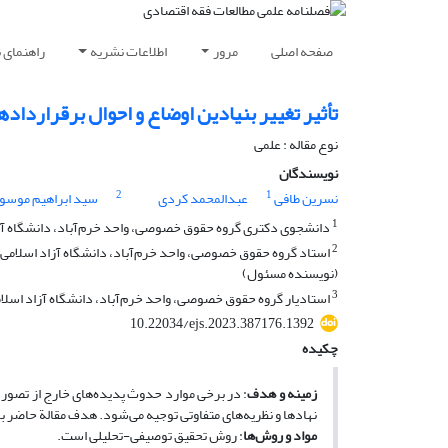
صفحه اصلی
مرور
اطلاعات نشریه
راهنمای 
تأثیر تغییر بنیادین اوضاع‌ و احوال برقراردادها
نوع مقاله : علمی
نویسندگان
2
1
نسرین طافی
عبدالمحمد کردی
سید ابراهیم موسو
1
دانشجوی دکتری گروه حقوق خصوصی، واحد خرم‌آباد، دانشگاه آزاد
2
استاد گروه حقوق خصوصی، واحد خرم‌آباد، دانشگاه آزاد اسلامی، خ
(نویسنده مسئول)
3
استادیار گروه حقوق خصوصی، واحد خرم‌آباد، دانشگاه آزاد اسلامی
10.22034/ejs.2023.387176.1392
چکیده
زمینه و هدف
: در برخی موارد حدوث پدیده‌های خارج از تصور و
نهادها و نظریه‌های متفاوتی توجیه می‌شود. هدف مقالة حاضر برر
مواد و روش‌ها
: روش تحقیق توصیفی-تحلیلی است.