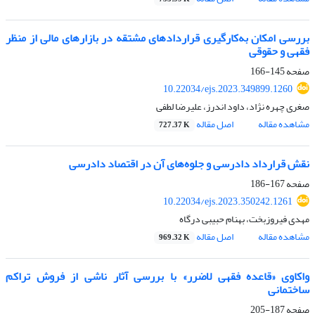
بررسی امکان به‌کارگیری قراردادهای مشتقه در بازارهای مالی از منظر
فقهی و حقوقی
صفحه
145-166
10.22034/ejs.2023.349899.1260
صغری چهره نژاد، داود اندرز، علیرضا لطفی
مشاهده مقاله
اصل مقاله
727.37 K
نقش قرارداد دادرسی و جلوه‌های آن در اقتصاد دادرسی
صفحه
167-186
10.22034/ejs.2023.350242.1261
مهدی فیروزبخت، بهنام حبیبی درگاه
مشاهده مقاله
اصل مقاله
969.32 K
واکاوی «قاعده فقهی لاضرر» با بررسی آثار ناشی از فروش تراکم
ساختمانی
صفحه
187-205