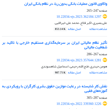
واکاوی قانون عملیات بانکی بدون ربا، در نظام بانکی ایران
صفحه
247-265
10.22034/ejs.2023.362184.1297
علی بصیری، اکبر فلاح، محمد علی خیراللهی
مشاهده مقاله
اصل مقاله
853.14 K
تأثیر نظام مالیاتی ایران بر سرمایه‌گذاری مستقیم خارجی با تاکید بر
شفافیت مالیاتی
صفحه
267-286
10.22034/ejs.2023.357644.1281
هومن حیدری، فتح الله رحیمی، اسماعیل شاهسوندی
مشاهده مقاله
اصل مقاله
987.75 K
نقش کار شایسته در رعایت موازین حقوق بشری کارگران با رویکردی به
آموزه‌های فقهی
صفحه
287-305
10.22034/ejs.2022.339360.1226