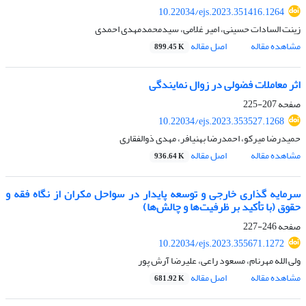
10.22034/ejs.2023.351416.1264
زینت السادات حسینی، امیر غلامی، سیدمحمدمهدی احمدی
مشاهده مقاله
اصل مقاله
899.45 K
اثر معاملات فضولی در زوال نمایندگی
صفحه
207-225
10.22034/ejs.2023.353527.1268
حمیدرضا میرکو، احمدرضا بهنیافر، مهدی ذوالفقاری
مشاهده مقاله
اصل مقاله
936.64 K
سرمایه گذاری خارجی و توسعه پایدار در سواحل مکران از نگاه فقه و
حقوق (با تأکید بر ظرفیت‌ها و چالش‌ها)
صفحه
246-227
10.22034/ejs.2023.355671.1272
ولی الله مهرنام، مسعود راعی، علیرضا آرش پور
مشاهده مقاله
اصل مقاله
681.92 K