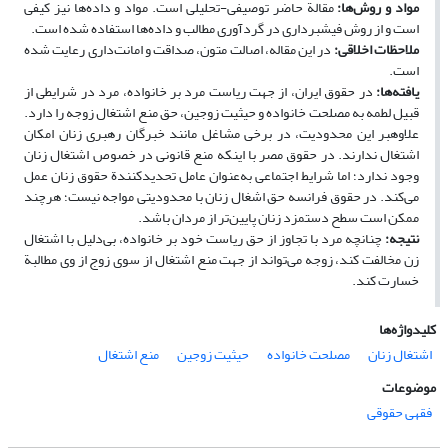
مواد و روش‌ها
:
مقالة حاضر توصیفی-تحلیلی است. مواد و داده‌ها نیز کیفی
است و از روش فیش­برداری در گردآوری مطالب و داده‌ها استفاده شده است.
ملاحظات اخلاقی
:
در این مقاله، اصالت متون، صداقت و امانت‌داری رعایت شده
است.
یافته‌ها
:
در حقوق ایران، از جهت ریاست مرد بر خانواده، مرد در شرایطی از
قبیل لطمه به مصلحت خانواده و حیثیت­ زوجین، حق منع اشتغال زوجه را دارد.
علاوه­بر این محدودیت، در برخی مشاغل مانند خبرگان رهبری زنان امکان
اشتغال ندارند. در حقوق مصر با اینکه منع قانونی در خصوص اشتغال زنان
وجود ندارد؛ اما شرایط اجتماعی به‌عنوان عامل تحدیدکنندة حقوق زنان عمل
می‌کند. در حقوق فرانسه حق اشغال زنان با محدودیتی مواجه نیست؛ هرچند
ممکن است سطح دستمزد زنان پایین‌تر از مردان باشد.
نتیجه
:
چنانچه مرد با تجاوز از حق ریاست خود بر خانواده، بی‌دلیل با اشتغال
زن مخالفت کند، زوجه می‌تواند از جهت منع اشتغال از سوی زوج از وی مطالبة
خسارت کند.
کلیدواژه‌ها
اشتغال زنان
مصلحت خانواده
حیثیت زوجین
منع اشتغال
موضوعات
فقهی حقوقی