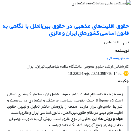
حقوق اقلیت‌های مذهبی در حقوق بین‌الملل با نگاهی به
قانون اساسی کشورهای ایران و مالزی
نوع مقاله : علمی
نویسنده
مریم روستائی
کارشناس ارشد حقوق عمومی، دانشگاه علامه طباطبایی، تهران، ایران.
10.22034/ejs.2023.398716.1452
چکیده
زمینه و هدف
:
اصطلاح اقلیت از نظر حقوقی شامل آن دسته از گروه‌های انسانی
است که معمولاً از جهت حقوقی، سیاسی، فرهنگی و اقتصادی در موقعیت و
شرایط حاشیه‌ای قرار دارند. هدف از پژوهش حاضر تحلیل و تبیین حقوق
اقلیت ­های دینی در نظام حقوق بین­ الملل ، قانون اساسی ایران و مالزی است.
مواد و روش ­ها
:
این تحقیق از نوع نظری است. ‌روش آن به­ صورت توصیفی-
تحلیلی و ابزار جمع ‏آوری اطلاعات کتاب­خانه ‏ای است.
یافته­ ها
:
مفهوم اقلیت ­های دینی در نظام حقوق بین ­المللی و نظام­ های حقوق