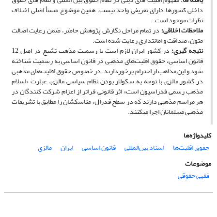
داخلی کشورها دارای تعریفی واحد نیست. همین موضوع منشأ اصلی اختلاف
نظرات موجود است.
ملاحظات اخلاقی
:
در تمام مراحل نگارش پژوهش حاضر، ضمن رعایت اصالت
متون، صداقت و امانت­داری رعایت شده است.
نتیجه­ گیری
:
در کشور ایران لازم است با رسمیت مذهب تشیع در اصل 12
قانون اساسی، حقوق اقلیت‌های مذهبی در قانون اساسی به رسمیت شناخته
شود و این مذاهب از احترام برخوردارند. در خصوص حقوق اقلیت‌های مذهبی
در کشور مالزی با توجه به سکولار بودن نظام سیاسی مالزی، عبارت «اسلام
مذهب رسمی فدراسیون است» اثر قانونی فراتر از اعزام شرکت ­کنندگان در
هر مراسم مذهبی دارند که در سطح فدرال، مناسکشان را مطابق با تشریفات
مذهبی مسلمانان اجرا می­کنند.
کلیدواژه‌ها
حقوق اقلیت‌ها
اسناد بین‌المللی
قانون اساسی
ایران
مالزی
موضوعات
فقهی حقوقی