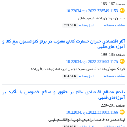
صفحه
167-183
10.22034/ejs.2022.328549.1153
حسین خوانین زاده، اکرم بهشتی
مشاهده مقاله
اصل مقاله
709.55 K
آثار اقتصادیِ جبران خسارت کالای معیوب در پرتو کنوانسیون بیع کالا و
آموزه های فقهی
صفحه
185-199
10.22034/ejs.2022.331653.1175
فرانک موذن، احمد شمس، سید مجتبی میردامادی، احد باقرزاده
مشاهده مقاله
اصل مقاله
894.54 K
تقدم مصالح اقتصادی نظام بر حقوق و منافع خصوصی با تأکید بر
آموزه‌های فقهی
صفحه
201-220
10.22034/ejs.2022.331003.1166
لیلا صمدزاده خامنه، ابراهیم یاقوتی، ابوالقاسم نقیبی
مشاهده مقاله
اصل مقاله