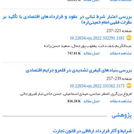
826.09 K
بررسی اعتبار شرط تبانی در عقود و قراردادهای اقتصادی با تأکید بر
نظرات فقهی امام خمینی(ره)
صفحه
221-237
10.22034/ejs.2022.332291.1181
عبدالکریم نجف دخت، یعقوب پورجمال، سعید حسن زاده
مشاهده مقاله
اصل مقاله
747.81 K
بررسی بنیادهای کیفری تشدیدی در قلمرو جرایم اقتصادی
صفحه
239-257
10.22034/ejs.2022.331562.1173
فروغ برزگری، اصغر عباسی، مهدی اسماعیلی، حسن حاجی تبار فیروزجائی
مشاهده مقاله
اصل مقاله
836.58 K
پژوهشی
شرایط و آثار قرارداد ارفاقی در قانون تجارت