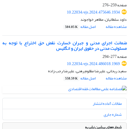
صفحه
259-276
10.22034/ejs.2024.475646.1934
داود سلطانیان، مظاهر خواجوند
مشاهده مقاله
اصل مقاله
504.05 K
ضمانت اجرای مدنی و جبران خسارت نقض حق اختراع با توجه به
مسئولیت مدنی در حقوق ایران و انگلیس
صفحه
277-294
10.22034/ejs.2024.486018.1969
سعید ریحانی، علیرضا مظلوم رهنی، علیرضا رجب زاده
مشاهده مقاله
اصل مقاله
558.59 K
مقالات آماده انتشار
شماره جاری
شماره‌های پیشین نشریه