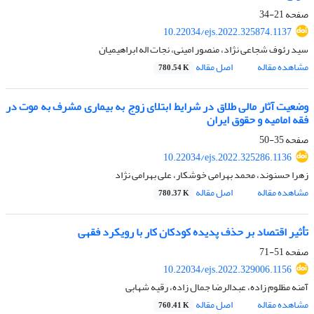
صفحه
21-34
10.22034/ejs.2022.325874.1137
سید رئوف شجاعی نژاد، منصور امینی، نجات اله ابراهیمیان
مشاهده مقاله
اصل مقاله
780.54 K
وضعیت آثار مالی طلاق در شرایط ابتلای زوج به بیماری مشرف به موت در
فقه امامیه و حقوق ایران
صفحه
35-50
10.22034/ejs.2022.325286.1136
زهرا حسنوند، محمد بهرامی خوشکار، علی بهرامی نژاد
مشاهده مقاله
اصل مقاله
780.37 K
تأثیر اقتصاد بر حذف پدیده کودکان کار با رویکرد فقهی
صفحه
51-71
10.22034/ejs.2022.329006.1156
آمنه مظلوم زاده، عبدالرضا جمال زاده، رقیه شهابی
مشاهده مقاله
اصل مقاله
760.41 K