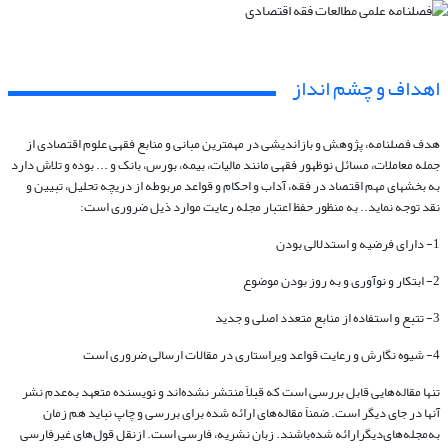
اهداف و چشم انداز
هدف فصلنامه، پژوهش و بازاندیشی در مهمترین مبانی و منابع فقهی علوم اقتصادی از
جمله معاملات، مسائل نوظهور فقهی مانند مالیات، بیمه، بورس، بانک و ... بوده و تلاش دارد
به بخشهای مهم اقتصاد در فقه، آداب و احکام و قواعد مربوطه از دریچه تحلیل، تبیین و
نقد توجه نماید.. به‌ منظور حفظ اعتبار مجله رعایت موارد ذیل ضروری است:
1- دارای فرضیه و استدلالی­ بودن
2- ابتکار و نوآوری و به روز بودن موضوع
3- تتبع و استفاده از منابع متعدد اصلی و جدید
4- شیوه نگارش و رعایت قواعد ویراستاری در مقالات ارسالی ضروری است
تنها مقاله‌هایی قابل بررسی است که قبلاً منتشر نشده‌اند و نویسنده متعهد به‌عدم‌ نشر
آنها در جای دیگر است. ضمناً مقاله‌های‌ ارائه‌ شده برای‌‌ بررسی‌ و چاپ نباید هم‌ زمان
به‌مجله‌های‌دیگرارائه ‌شده‌باشند. زبان‌ نشریه، فارسی ‌است. ازنقل­ قول‌های غیرفارسی