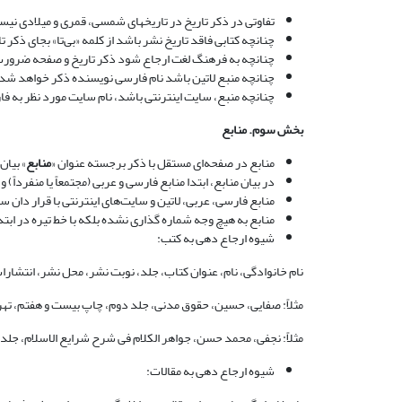
تفاوتی در ذکر تاریخ در تاریخهای شمسی، قمری و میلادی نیست
چنانچه کتابی فاقد تاریخ نشر باشد از کلمه «بی‌تا» بجای ذکر 
چنانچه به فرهنگ لغت ارجاع شود ذکر تاریخ و صفحه ضرورت 
چنانچه منبع لاتین باشد نام فارسی نویسنده ذکر خواهد شد. مثلاً (ان
چنانچه منبع، سایت اینترنتی باشد، نام سایت مورد نظر به فار
بخش سوم. منابع
منابع در صفحه‌ای مستقل با ذکر برجسته عنوان «
منابع
» بیان
در بیان منابع، ابتدا منابع فارسی و عربی (مجتمعاً یا منفرداً)
منابع فارسی، عربی، لاتین و سایت‌های اینترنتی با قرار دان 
منابع به هیچ وجه شماره گذاری نشده بلکه با خط تیره در ابت
شیوه ارجاع دهی به کتب:
نام خانوادگی، نام، عنوان کتاب، جلد، نوبت نشر، محل نشر، انتشارات
مثلاً: صفایی، حسین، حقوق مدنی، جلد دوم، چاپ بیست و هفتم، تهران، ا
مثلاً: نجفی، محمد حسن، جواهر الکلام فی شرح شرایع الاسلام، جلد سی و 
شیوه ارجاع دهی به مقالات: