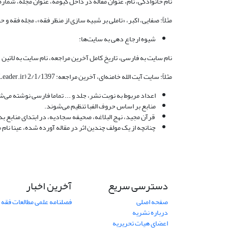
نام خانوادگی، نام، عنوان مقاله در داخل گیومه، عنوان مجله، شما
مثلاً: صفایی، اکبر، «تاملی بر شبیه سازی از منظر فقه»، مجله فقه و حقوق
شیوه ارجاع دهی به سایت‌ها:
نام سایت به فارسی، تاریخ کامل آخرین مراجعه، نام سایت به لاتین د
مثلاً: سایت آیت الله خامنه‌ای، آخرین مراجعه: 2/1/1397 (www.Leader.ir)
اعداد مربوط به نوبت نشر، جلد و ... تماما فارسی نوشته می‌شون
منابع بر اساس حروف الفبا تنظیم می‌شوند.
قرآن مجید، نهج البلاغه، صحیفه سجادیه، در ابتدای منابع بد
چنانچه از یک مولف چندین اثر در مقاله آورده شده، عینا نام 
دسترسی سریع
آخرین اخبار
صفحه اصلی
فصلنامه علمی مطالعات فقه 
درباره نشریه
اعضای هیات تحریریه