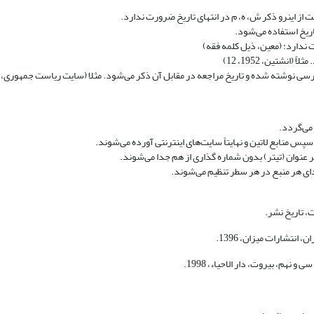
 از اینرو ذکر ش، ه، م در انتهای تاریخ ضرورت ندارد.
تاریخ استفاده می‌شود.
ندارد: (معین، ذیل کلمه فقه)
شتین، 1952، 12)
سی نوشته شده و تاریخ مراجعه در مقابل آن ذکر می‌شود. مثلا (سایت ریاست جمهوری، 1397)
 می‌گردد.
 و سپس منابع لاتین و نهایتاً سایت‌های اینترنتی آورده می‌شوند.
سر عنوان (تیتر) بدون شماره گذاری از هم جدا می‌شوند.
دای هر منبع در هر سطر تنظیم می‌شوند.
، تاریخ نشر.
نتشارات میزان، 1396.
نهم، بیروت، دار الاحیاء، 1998.