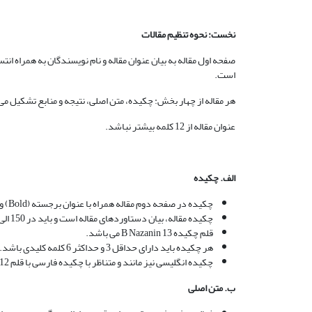
نخست: نحوه تنظیم مقالات
صفحه اول مقاله به بیان عنوان مقاله و نام نویسندگان به همراه ا
است.
هر مقاله از چهار بخش: چکیده، متن اصلی، نتیجه و منابع تشکیل می
عنوان مقاله از 12 کلمه بیشتر نباشد.
الف. چکیده
چکیده در صفحه دوم مقاله همراه با عنوان برجسته (Bold) و وسط چین شده مقاله، با اندازه قلم B Nazanin 14 قرار می‌گیرد.
چکیده مقاله، بیان دستاوردهای مقاله است و باید در 150 الی 200 کلمه خلاصه و ارایه گردد.
قلم چکیده B Nazanin 13 می باشد.
هر چکیده باید دارای حداقل 3 و حداکثر 6 کلمه کلیدی باشد. کلمات کلیدی با کاما (،) از هم جدا می‌شوند.
چکیده انگلیسی نیز مانند و متناظر با چکیده فارسی با قلم Times New Romans 12 ذیل چکیده اصلی اضافه می‌گردد.
ب. متن اصلی