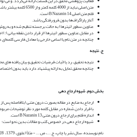
فعالیت پژوهشی محقق در این قسمت ارائه می‌گردد. و می توا
متن اصلی نباید از 4000 کلمه کمتر و از 6500 کلمه بیشتر باشد.
قلم متن اصلی B Nazanin 14 است.
آغاز پاراگراف‌ها بدون فرو رفتگی باشد.
عناوین سطور (تیترها) به حالت برجسته تنظیم شده و به روش آلمانی (1- ... 1-1- ...) تن
در مقابل عناوین سطور (تیترها) از قرار دادن نقطه بیانی (:) 
چنانچه در متن نام یا اسامی خارجی یا معادل فارسی کلمه‌ای 
ج. نتیجه
نتیجه تحقیق، رد یا اثبات فرضیات تحقیق و بیان یافته های م
چنانچه محقق تمایل به ارائه پیشنهاد دارد باید بدون اختصاص 
بخش دوم. شیوه ارجاع دهی
ارجاع به منابع در مقاله بصورت درون متنی (بلافاصله پس از
با قرار دادن شماره در مقابل کلمه مورد نظر توضیحات مربوطه ر
اندازه قلم برای ارجاع درون متنی B Nazanin 13 است.
شیوه ارجاع دهی در خصوص کتب و مقالات بدین نحو است:
نام نویسنده، سال نشر یا چاپ، ج ...، ص ... - مثلاً (علوی، 1379، 28)