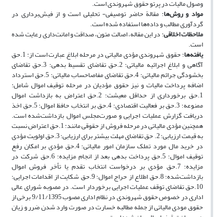
وصول مالیات در پرتو حقوق شهروندی است.
مواد و روش‌ها
: مقالة حاضر توصیفی- تحلیلی است و از فیش‌برداری در
گردآوری مطالب و داده‌ها استفاده ‌شده است.
ملاحظات اخلاقی
: در این مقاله، اصالت متون، صداقت و امانت‌داری رعایت شده
است.
یافته‌ها
: حقوق شهروندی مؤدی مالیاتی در مرحله ابلاغ عبارت است از: 1.حق
آگاهی و ابلاغ اجرائیه مالیاتی؛ 2.حق تقاضای تقسیط بدهی؛ 3.حق تقاضای
بخشودگی جرائم مالیاتی؛ 4.حق تقاضای مفاصاحساب مالیاتی؛ 5.حق استرداد
اضافه ­پرداخت مالیات و نیز حقوق مؤدیان در مرحله توقیف اموال شامل:
1.حق برخورداری از حداقل معیشت؛ 2.حق اعتراض به بازداشت اموال
ممنوعه؛ 3.حق بر فعالیت اقتصادی؛ 4.حق بر انتخاب حافظ اموال؛ 5.حق اخذ
دریافت گزارش عملیات اجرایی و صورت‌مجلس اموال بازداشت‌شده است.
هم­چنین مؤدی مالیاتی در مرحله فروش از حقوقی مانند: 1.حق اعتراض نسبت
به قیمت ارزیابی؛ 2. حق تقاضای مهلت بیشتر برای ارزیابی؛ 3.حق اولویت مؤدی
در خرید مال مورد تملک سازمان امور مالیاتی؛ 4.حق مؤدی بر امکان رفع
توقیف اموال؛ 5.حق پرداخت بدهی بعد از انجام مزایده؛ 6.حق شرکت در
مزایده؛ 7.حق مؤدی بر درخواست انتخاب تقدم یا تأخر فروش اموال
بازداشت‌شده؛ 8.حق اطلاع از حراج اموال؛ 9.حق شکایت از اقدامات اجرایی؛
10.حق تقاضای توقف عملیات اجرایی برخوردار است. در مصوبه شورای عالی
اداری در خصوص حقوق شهروندی در نظام اداری مصوب 9/11/1395 برخی از
حقوق مودی مالیاتی از جمله مطالبه خسارت در صورت وارد شدن ضرر و زیان