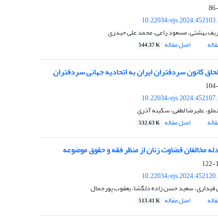
10.22034/ejs.2024.452103
ف بهشتی، مسعود راعی، محمد علی حیدری
اله
اصل مقاله
544.37 K
حاق کانون سردفتران ایران به اتحادیه جهانی سردفتران
10.22034/ejs.2024.452107
ملو، علیرضا لطفی، سکینه آذری
اله
اصل مقاله
532.63 K
له مخالفان قضاوت زنان از منظر فقه و حقوق موضوعه
1
10.22034/ejs.2024.452120
 قیداری، سعید حسن زاده دلگشا، یعقوب پورجمال
اله
اصل مقاله
513.41 K