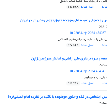
انی، نادر پورارشد، مجید عباس آبادی
اله
اصل مقاله
549.89 K
هی و حقوقی زمینه های موجده حقوق نجومی مدیران در ایران
2
10.22034/ejs.2024.454087
ی، علی واعظ طبسی، عباس شیخ الاسلامی
اله
اصل مقاله
577.13 K
سعه و بهره برداری ملی اراضی و آمایش سرزمین ژاپن
2
10.22034/ejs.2024.454541
اری، رحیم پیلوار
اله
اصل مقاله
516.57 K
مین اجتماعی در فقه و حقوق موضوعه با تاکید بر نظریه امام خمینی(ره)
2