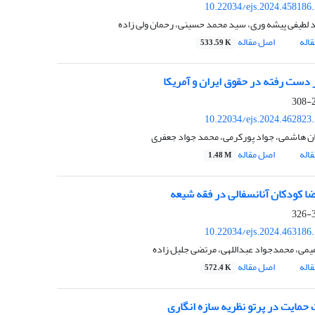
10.22034/ejs.2024.458186
 لطیفی پیشه وری، سید محمد حسینی، رحمان ولی زاده
اله
اصل مقاله
533.59 K
دست‌ رفته‌ در حقوق ایران و آمریکا
2
10.22034/ejs.2024.462823
ن هاشمی، جواد پور‏کرمی، محمد جواد جعفری
اله
اصل مقاله
1.48 M
ضا کودکان آنانسفالی در فقه شیعه
3
10.22034/ejs.2024.463186
هیمی، محمدجواد عبداللهی، مرتضی جلیل زاده
اله
اصل مقاله
572.4 K
حمایت در پرتو نظریه سازه انگاری