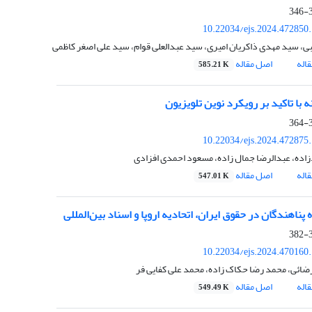
3
10.22034/ejs.2024.472850
بی، سید مهدی ذاکریان امیری، سید عبدالعلی قوام، سید علی اصغر کاظمی
اله
اصل مقاله
585.21 K
 با تاکید بر رویکرد نوین تلویزیون
3
10.22034/ejs.2024.472875
زاده، عبدالرضا جمال زاده، مسعود احمدی افزادی
اله
اصل مقاله
547.01 K
 پناهندگان در حقوق ایران، اتحادیه اروپا و اسناد بین‌المللی
3
10.22034/ejs.2024.470160
ضائی، محمد رضا حکاک زاده، محمد علی کفایی فر
اله
اصل مقاله
549.49 K