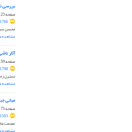
بررسی تط
صفحه
23-140
.1766
محسن سیف 
مشاهده مق
آثار ناش
صفحه
59-174
.1798
نسترن رجب
مشاهده مق
مبانی جب
صفحه
75-191
.1583
عصمت مخلص
مشاهده مق