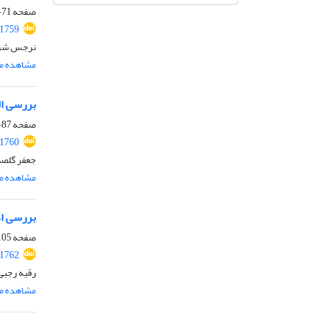
صفحه
71-86
.1759
نرجس شری
مشاهده مق
بررسی ال
صفحه
87-104
.1760
جعفر گلصن
مشاهده مق
بررسی اد
صفحه
05-122
.1762
رقیه رجبی
مشاهده مق