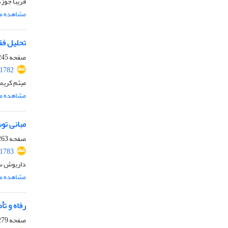
فریبا جوزد
مشاهده مق
تحلیل فق
صفحه
45-262
.1782
میثم کریم
مشاهده مق
مبانی تو
صفحه
63-278
.1783
داریوش سو
مشاهده مق
رفاه و تأ
صفحه
79-294