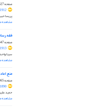
صفحه
27-346
.1912
پریسا حبی
مشاهده مق
فقه رسانه
صفحه
47-364
.1913
سینا واحد
مشاهده مق
منع اعاده
صفحه
65-382
.1890
حمید علیر
مشاهده مق