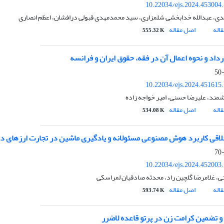
10.22034/ejs.2024.453004
، عبدالله خدابخشی شلمزاری، سید محمدمهدی قبولی درافشان، اعظم انصاری
اله
اصل مقاله
555.32 K
داد و نحوه اعمال آن در فقه، حقوق ایران و فرانسه
10.22034/ejs.2024.451615
مند، علیرضا حسنی، امیر خواجه زاده
اله
اصل مقاله
534.08 K
لاقی کاربرد هوش مصنوعی مسئولانه و یادگیری ماشین در تجارت ارزهای دی
10.22034/ejs.2024.452003
ی، غلامرضا گلچین راد، محدثه صادقیان لمراسکی
اله
اصل مقاله
593.74 K
و تضمین کرامت زن در پرتو قاعده لاضرر