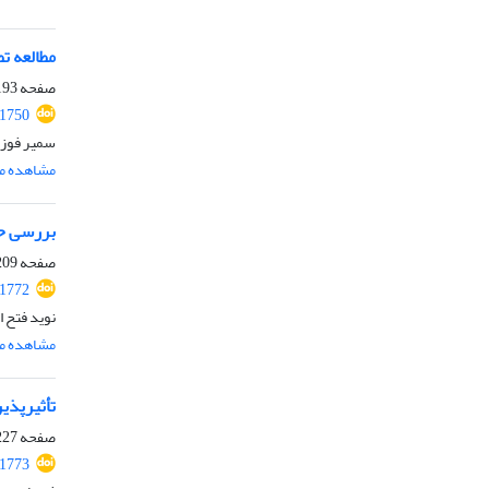
مطالعه ت
صفحه
93-208
.1750
سمیر فوزی 
مشاهده مق
بررسی حق
صفحه
09-266
.1772
نوید فتح 
مشاهده مق
تأثیرپذی
صفحه
27-244
.1773