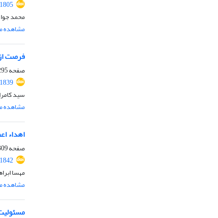
.1805
محمد جواد
مشاهده مق
فرصت‌ از 
صفحه
95-308
.1839
سید کامرا
مشاهده مق
اهداء اع
صفحه
09-326
.1842
مهسا ابرا
مشاهده مق
مسئولیت 