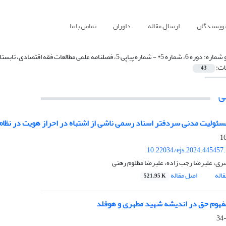
نویسندگان
ارسال مقاله
داوران
تماس با ما
 شماره:
دوره 6، شماره 5* - شماره پیاپی 5، فصلنامه علمی مطالعات فقه اقتصادی، تابستان 1403
ات:
43
ی
ئولیت مدنی سردفتر اسناد رسمی ناشی از اشتباه در احراز هویت در نظام
10.22034/ejs.2024.445457
ری، علیرضا رجب زاده، علیرضا مظلوم رهنی
اله
اصل مقاله
521.95 K
هوم حق در اندیشه شهید مطهری و هوفلد