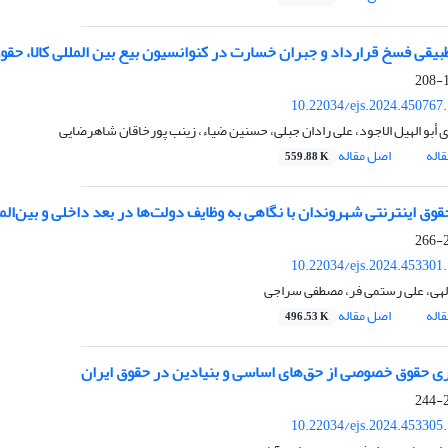
طبیقی فسخ قرارداد و جبران خسارت در کنوانسیون بیع بین المللی کالا، حقوق
1
10.22034/ejs.2024.450767
أبو الهیل الاجود، علی رادان جبلی، حسنین ضیاء، زینب پورخاقان شاهرضایی
اله
اصل مقاله
559.88 K
وق اینترنتی شهروندان با نگاهی به وظایف دولت‌ها در بعد داخلی و بین‌الم
2
10.22034/ejs.2024.453301
الهی، علی رستمی فر، مصطفی سراجی
اله
اصل مقاله
496.53 K
ری حقوق خصوصی از حق‌های اساسی و بنیادین در حقوق ایران
2
10.22034/ejs.2024.453305