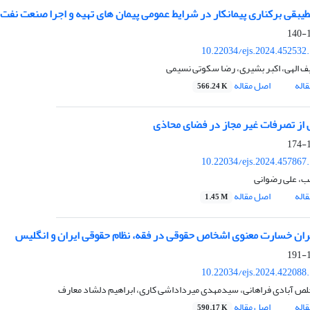
یبقی برکناری پیمانکار در شرایط عمومی پیمان های تهیه و اجرا صنعت نفت 
1
10.22034/ejs.2024.452532
الهی، اکبر بشیری، رضا سکوتی نسیمی
اله
اصل مقاله
566.24 K
ی از تصرفات غیر مجاز در فضای محاذی
1
10.22034/ejs.2024.457867
، علی رضوانی
اله
اصل مقاله
1.45 M
ران خسارت معنوی اشخاص حقوقی در فقه، نظام حقوقی ایران و انگلیس
1
10.22034/ejs.2024.422088
 آبادی فراهانی، سیدمهدی میرداداشی کاری، ابراهیم دلشاد معارف
اله
اصل مقاله
590.17 K