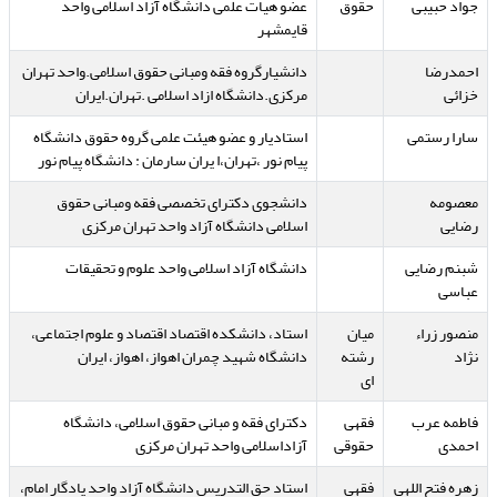
جواد حبیبی
حقوق
عضو هیات علمی دانشگاه آزاد اسلامی واحد
قایمشهر
احمدرضا
دانشیارگروه فقه ومبانی حقوق اسلامی.واحد تهران
خزائی
مرکزی.دانشگاه ازاد اسلامی .تهران.ایران
سارا رستمی
استادیار و عضو هیئت علمی گروه حقوق دانشگاه
پیام نور ،تهران،ا یران سارمان : دانشگاه پیام نور
معصومه
دانشجوی دکترای تخصصی فقه ومبانی حقوق
رضایی
اسلامی دانشگاه آزاد واحد تهران مرکزی
شبنم رضایی
دانشگاه‌ آزاد اسلامی واحد علوم و تحقیقات
عباسی
منصور زراء
میان
استاد، دانشکده اقتصاد اقتصاد و علوم اجتماعی،
نژاد
رشته
دانشگاه شهید چمران اهواز، اهواز، ایران
ای
فاطمه عرب
فقهی
دکترای فقه و مبانی حقوق اسلامی، دانشگاه
احمدی
حقوقی
آزاداسلامی واحد تهران مرکزی
زهره فتح اللهی
فقهی
استاد حق التدریس دانشگاه آزاد واحد یادگار امام،