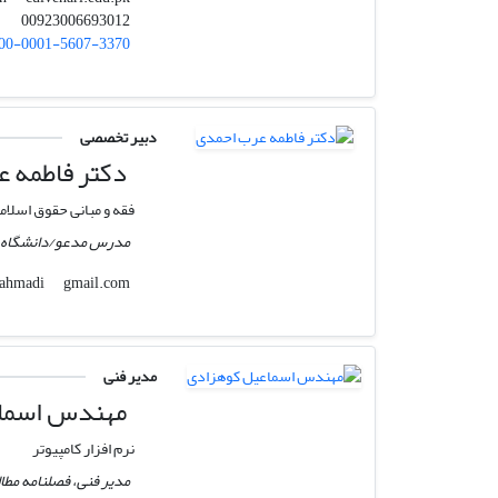
00923006693012
00-0001-5607-3370
دبیر تخصصی
دکتر فاطمه 
فقه و مبانی حقوق اسلام
مدرس مدعو/دانشگاه آز
gmail.com
1arabahmadi
مدیر فنی
مهندس اسماع
نرم افزار کامپیوتر
مدیر فنی، فصلنامه مطا