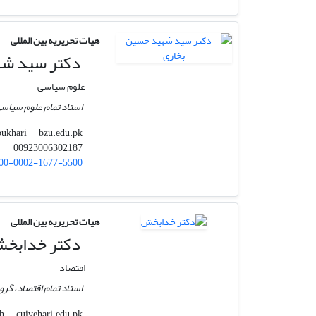
هیات تحریریه بین المللی
دکتر سید شه
علوم سیاسی
استاد تمام علوم سیاسی، 
bzu.edu.pk
shahidbukhari
00923006302187
00-0002-1677-5500
هیات تحریریه بین المللی
دکتر خدابخ
اقتصاد
استاد تمام اقتصاد، گرو
cuivehari.edu.pk
kbakhsh