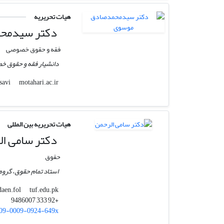
هیات تحریریه
دکتر سیدمح
فقه و حقوق خصوصی
دانشیار فقه و حقوق خ
motahari.ac.ir
ms.mousavi
هیات تحریریه بین المللی
دکتر سامی ال
حقوق
استاد تمام حقوق، گروه
tuf.edu.pk
daen.fol
+92 333 9486007
09-0009-0924-649x