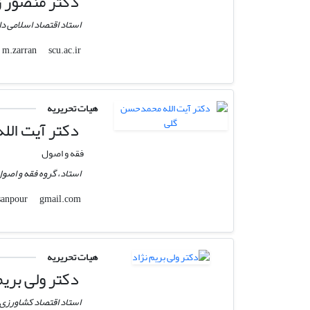
دکتر منصور زر
استاد اقتصاد اسلامی د
scu.ac.ir
m.zarran
هیات تحریریه
دکتر آیت الل
فقه و اصول
استاد، گروه فقه و اصول
gmail.com
ehssanpour
هیات تحریریه
دکتر ولی بریم
استاد اقتصاد کشاورزی 