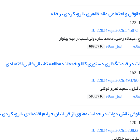
حقوقی و اجتماعی عقد ظاهری با رویکردی بر فقه
1
10.22034/ejs.2026.545073
ج، عبداله رجبی، محمد ساردوئی نسب، رحیم پیلوار
اله
اصل مقاله
689.67 K
 در قیمت‌گذاری دستوری کالا و خدمات؛ مطالعه تطبیقی فقهی اقتصادی
1
10.22034/ejs.2026.493790
گلزی، سعید نظری توکلی
اله
اصل مقاله
593.57 K
قوقی نقش دولت در حمایت معنوی از قربانیان جرایم اقتصادی با رویکردی ب
1
10.22034/ejs.2026.520822
فقانی سرخکلائی