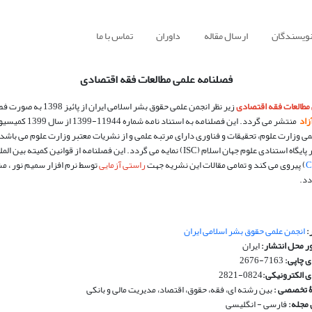
نویسندگان
ارسال مقاله
داوران
تماس با ما
فصلنامه علمی
مطالعات فقه اقتصادی
مطالعات فقه اقتصادی
زیر نظر انجمن علمی حقوق بشر اسلامی ایران از پائیز 1398 به صورت فصلنامه و با
اد
منتشر می گردد. این فصلنامه به استناد نامه شماره 11944-1399 از
ی وزارت علوم، تحقیقات و فناوری دارای مرتبه علمی و از نشریات معتبر وزارت علوم می باشد
ستنادی علوم جهان اسلام (ISC) نمایه می گردد. این فصلنامه
از قوانین کمیته بین المل
C
) پیروی می کند و تمامی مقالات این نشریه جهت
راستی آزمایی
توسط نرم افزار سمیم نور ، م
دد.
:
انجمن علمی حقوق بشر اسلامی ایران
 محل انتشار:
ایران
ی چاپی:
7163-2676
ی الکترونیکی:
0824-2821
ۀ تخصصی :
بین رشته ای، فقه، حقوق، اقتصاد، مدیریت مالی و بانکی
 مجله:
فارسی - انگلیسی