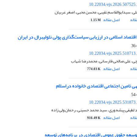
10.22034/ejs.2026.507525
لی، سیدابوالقاسم نقیبی، محسن محبی، اصغر عربیان
اله
اصل مقاله
1.15 M
قتصاد اسلامی در ارزیابی سیاست‌گذاری پولی نئولیبرال در ایران
10.22034/ejs.2025.510713
چی، علی صالحی فارسانی، محمدرضا شهاب
اله
اصل مقاله
774.03 K
هی تامین اجتماعی اقتصادی خانواده دراسلام
10.22034/ejs.2025.531873
 لطیفی پیشه وری، سید محمد حسینی، رحمان ولی زاده
اله
اصل مقاله
916.49 K
توسعه حقوق عمومی اقتصادی در برنامه‌های توسعه