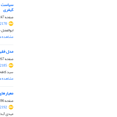
سیاست جن
کیفری
صفحه
47-266
.2170
ابوالفضل 
مشاهده مق
مدل فقهی
صفحه
67-285
.2185
سید کاظم 
مشاهده مق
معیارهای
صفحه
86-301
.2192
مهدی آبدا