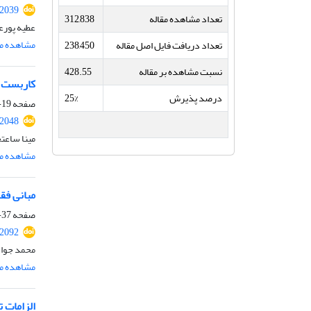
.2039
تعداد مشاهده مقاله
312,838
عطیه پورع
مشاهده مق
تعداد دریافت فایل اصل مقاله
238,450
نسبت مشاهده بر مقاله
428.55
کاربست ا
درصد پذیرش
25%
صفحه
19-36
.2048
مینا ساعت
مشاهده مق
مبانی فق
صفحه
37-54
.2092
محمد جواد
مشاهده مق
الزامات 