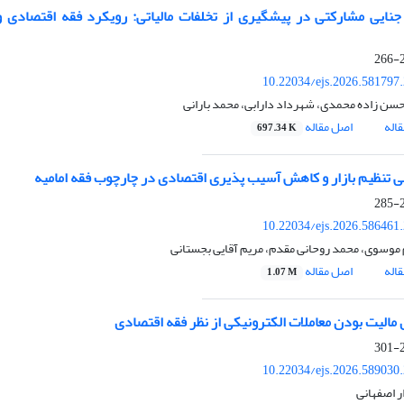
ایی مشارکتی در پیشگیری از تخلفات مالیاتی: رویکرد فقه اقتصادی 
2
10.22034/ejs.2026.581797
حسن زاده محمدی، شهرداد دارابی، محمد بارانی
اله
اصل مقاله
697.34 K
 تنظیم بازار و کاهش آسیب پذیری اقتصادی در چارچوب فقه امامیه
2
10.22034/ejs.2026.586461
موسوی، محمد روحانی مقدم، مریم آقایی بجستانی
اله
اصل مقاله
1.07 M
 مالیت بودن معاملات الکترونیکی از نظر فقه اقتصادی
2
10.22034/ejs.2026.589030
ر اصفهانی