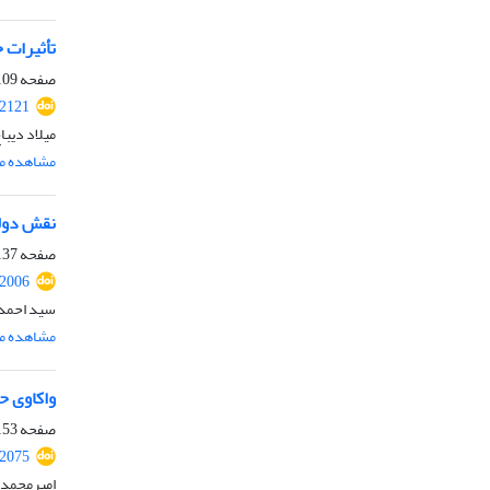
تأثیرات 
صفحه
09-122
.2121
میلاد دیبا
مشاهده مق
نقش دولت
صفحه
37-152
.2006
سید احمد 
مشاهده مق
واکاوی ح
صفحه
53-170
.2075
امیرمحمد 