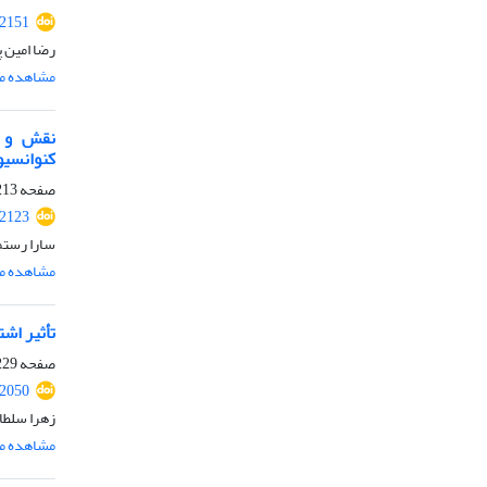
.2151
رضا امین 
مشاهده مق
نقش و ت
کنوانسیو
صفحه
13-228
.2123
سارا رست
مشاهده مق
تأثیر اشت
صفحه
29-246
.2050
زهرا سلطا
مشاهده مق