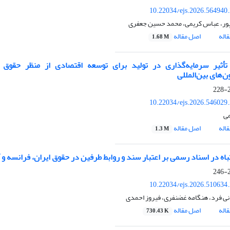
10.22034/ejs.2026.564940
پور، عباس کریمی، محمد حسین جعفری
اله
اصل مقاله
1.68 M
أثیر سرمایه‌گذاری در تولید برای توسعه اقتصادی از منظر حقوق ا
ن‌های بین‌المللی
2
10.22034/ejs.2026.546029
می
اله
اصل مقاله
1.3 M
باه در اسناد رسمی بر اعتبار سند و روابط طرفین در حقوق ایران، فرانسه و 
2
10.22034/ejs.2026.510634
نی فرد، هنگامه غضنفری، فیروز احمدی
اله
اصل مقاله
730.43 K