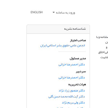
ورود به سامانه
ENGLISH
شناسنامه نشریه
صاحب امتیاز
 سال 1399 کمیسیون
انجمن علمی حقوق بشر اسلامی ایران
 و
لی اخلاق
شابهت
مدیر مسئول
دکتر احمدرضا خزائی
سردبیر
دکتر احمدرضا خزائی
هیات تحریریه
دکتر منصور زراء نژاد
دکتر آیت الله محمدحسن گلی
دکتر ولی بریم نژاد