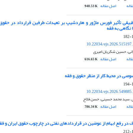
اله
اصل مقاله
948.53 K
طبیقی تأثیر فورس ماژور و هاردشیپ بر تعهدات طرفین قرارداد در حقوق 
 نگاهی به فقه
1
10.22034/ejs.2026.515197
نی، حسین شکریان امیری
اله
اصل مقاله
616.65 K
صی در محیط کار از منظر حقوق
و فقه
1
10.22034/ejs.2026.549885
، سید محمد حسینی، حسن فلاح
اله
اصل مقاله
786.34 K
در رفع ابهام از عوضین در قراردادهای نفتی در چارچوب حقوق ایران و فقه
1