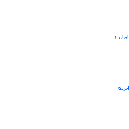
یران و
آمریکا