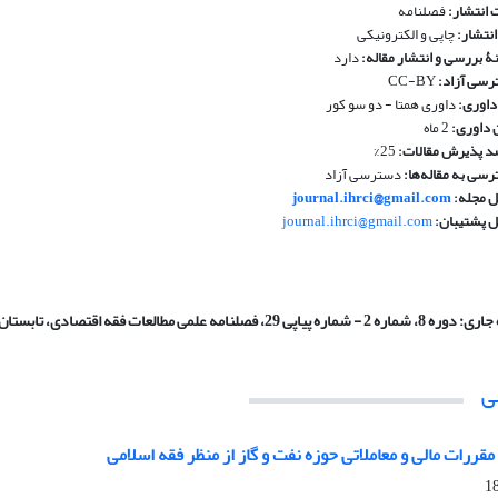
 انتشار:
فصلنامه
انتشار:
چاپی و الکترونیکی
ۀ بررسی و انتشار مقاله:
دارد
سی آزاد:
CC-BY
داوری
:
داوری همتا - دو سو کور
 داوری:
2 ماه
 پذیرش مقالات:
25%
سی به مقاله‌ها:
دسترسی آزاد
ل مجله:
journal.ihrci@gmail.com
ل پشتیبان:
journal.ihrci@gmail.com
جاری:
دوره 8، شماره 2 - شماره پیاپی 29، فصلنامه علمی مطالعات فقه اقتصادی، تابستان 1405
ی
مقررات مالی و معاملاتی حوزه نفت و گاز از منظر فقه اسلامی