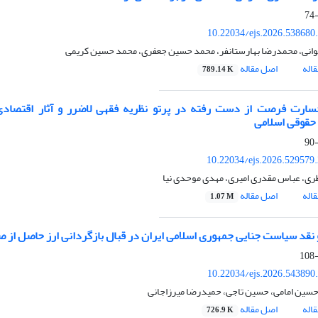
10.22034/ejs.2026.538680
انی، محمدرضا بهارستان‏فر، محمد حسین جعفری، محمد حسین کریمی
اله
اصل مقاله
789.14 K
خسارت فرصت از دست رفته در پرتو نظریه فقهی لاضرر و آثار اقتصادی
 حقوقی اسلامی
10.22034/ejs.2026.529579
ظری، عباس مقدری امیری، مهدی موحدی نیا
اله
اصل مقاله
1.07 M
و نقد سیاست جنایی جمهوری اسلامی ایران در قبال بازگردانی ارز حاصل از 
10.22034/ejs.2026.543890
حسین امامی، حسین تاجی، حمیدرضا میرزاجانی
اله
اصل مقاله
726.9 K