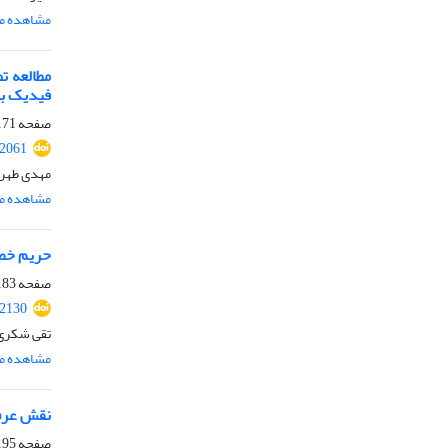
مشاهده مق
مطالعه ت
فیدیک با
صفحه
71-182
.2061
مهدی طهرا
مشاهده مق
حریم خصو
صفحه
83-194
.2130
تقی شکری
مشاهده مق
نقش عرف 
صفحه
95-212