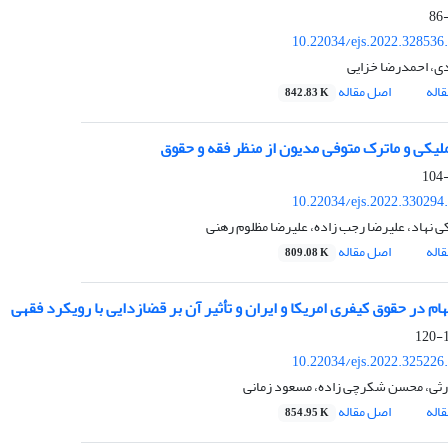
10.22034/ejs.2022.328536
ی، احمدرضا خزایی
اله
اصل مقاله
842.83 K
یکی و ماترک متوفی مدیون از منظر فقه و حقوق
10.22034/ejs.2022.330294
 نهاد، علیرضا رجب زاده، علیرضا مظلوم رهنی
اله
اصل مقاله
809.08 K
هام در حقوق کیفری امریکا و ایران و تأثیر آن بر قضازدایی با رویکرد فقهی
1
10.22034/ejs.2022.325226
 ارثی، محسن شکرچی زاده، مسعود زمانی
اله
اصل مقاله
854.95 K