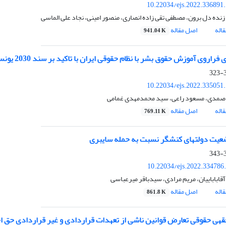
10.22034/ejs.2022.336891
نده دل برون، مصطفی تقی زاده انصاری، منصور امینی، نجاد علی الماسی
اله
اصل مقاله
941.04 K
راروی آموزش حقوق بشر با نظام حقوقی ایران با تاکید بر سند 2030 یونسکو
3
10.22034/ejs.2022.335051
 صمدی، مسعود راعی، سید محمدمهدی غمامی
اله
اصل مقاله
769.11 K
عیت دولتهای کنشگر نسبت به حمله سایبری
3
10.22034/ejs.2022.334786
قاباباییان، مریم مرادی، سیدباقر میرعباسی
اله
اصل مقاله
861.8 K
هی حقوقی تعارض قوانین ناشی از تعهدات قراردادی و غیر قراردادی حق ا