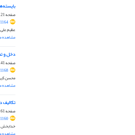
بایسته‌ه
صفحه
21-139
.1164
عظیم علی 
مشاهده مق
دخل و ت
صفحه
41-160
.1168
محسن کیه
مشاهده مق
تکالیف د
صفحه
61-179
.1160
خدابخش آو
مشاهده مق