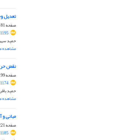
تعدیل وجه 
صفحه
81-197
.1195
حمید سهرا
مشاهده مق
نقض حری
صفحه
99-220
.1174
حمید باقر
مشاهده مق
مبانی و 
صفحه
21-238
.1185