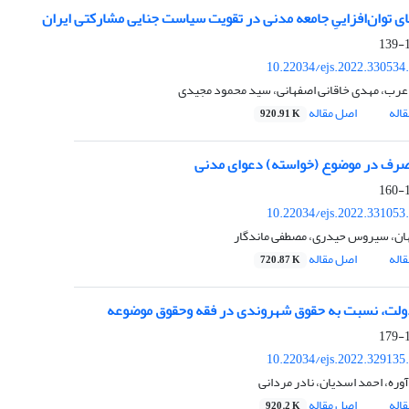
ای توان‌افزاییِ جامعه ‌مدنی در تقویت سیاست ‌جنایی مشارکتی ایران
1
10.22034/ejs.2022.330534
عرب، مهدی خاقانی اصفهانی، سید محمود مجیدی
اله
اصل مقاله
920.91 K
صرف در موضوع (خواسته) دعوای مدنی
1
10.22034/ejs.2022.331053
ان، سیروس حیدری، مصطفی ماندگار
اله
اصل مقاله
720.87 K
ولت، نسبت به حقوق شهروندی در فقه وحقوق موضوعه
1
10.22034/ejs.2022.329135
ره، احمد اسدیان، نادر مردانی
اله
اصل مقاله
920.2 K