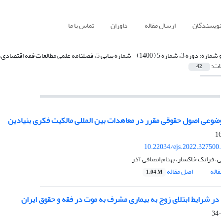
نویسندگان
ارسال مقاله
داوران
تماس با ما
 شماره:
دوره 3، شماره 5 ( 1400) - شماره پیاپی 5، فصلنامه علمی مطالعات فقه اقتصادی، زمستان 1400، صفحه 1-802
ات:
42
ضوعی اصول حقوقی مقرر در معاهدات بین المللی مالکیت فکری بنیادین
10.22034/ejs.2022.327500
 فرانک خاکسار، بهنام انصافی آذر
اله
اصل مقاله
1.04 M
ح در شرایط ابتلای زوج به بیماری مشرف به موت در فقه و حقوق ایران