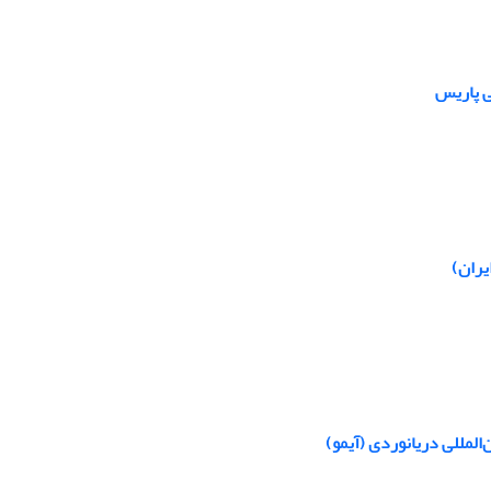
ی پاریس
یران)
لمللی دریانوردی (آیمو)