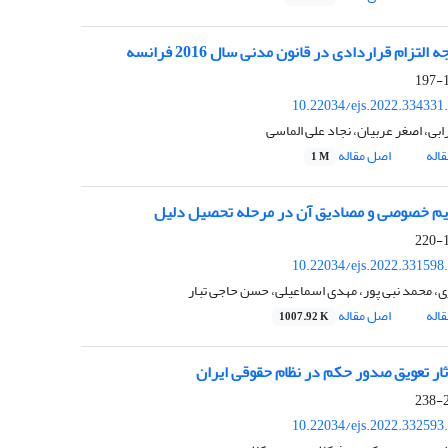
التزام قراردادی در قانون مدنی سال 2016 فرانسه
1
10.22034/ejs.2022.334331
بی، اصغر عربیان، نجاد علی الماسی
اله
اصل مقاله
1 M
م خصوصی و مصادیق آن در مرحله تحصیل دلیل
1
10.22034/ejs.2022.331598
ی، محمد نبی پور، مهدی اسماعیلی، حسن حاجی تبار
اله
اصل مقاله
1007.92 K
آثار تعویق صدور حکم در نظام حقوقی ایران
2
10.22034/ejs.2022.332593