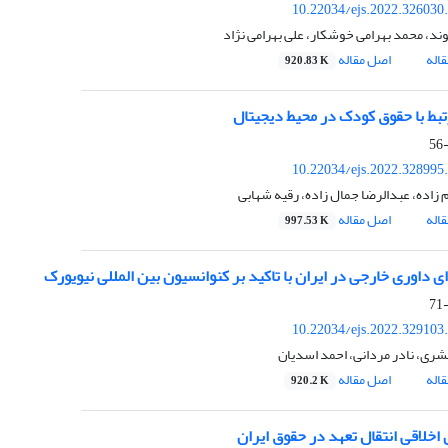
10.22034/ejs.2022.326030
ند، محمد بهرامی خوشکار، علی بهرامی نژاد
اله
اصل مقاله
920.83 K
بط با حقوق کودک در محیط دیجیتال
10.22034/ejs.2022.328995
 زاده، عبدالرضا جمال زاده، رقیه شهابی
اله
اصل مقاله
997.53 K
ی داوری خارجی در ایران با تاکید بر کنوانسیون بین المللی نیویورک
10.22034/ejs.2022.329103
عشری، نادر مردانی، احمد اسدیان
اله
اصل مقاله
920.2 K
 اخلاقی انتقال تعهد در حقوق ایران