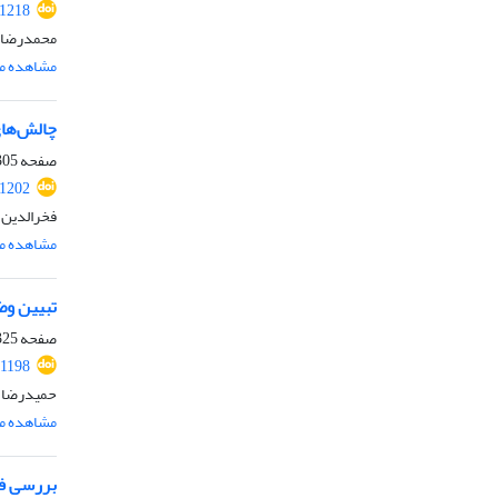
.1218
محمدرضا ز
مشاهده مق
چالش‌های ف
صفحه
05-323
.1202
فخرالدین
مشاهده مق
تبیین وض
صفحه
25-343
.1198
حمیدرضا آ
مشاهده مق
بررسی فق