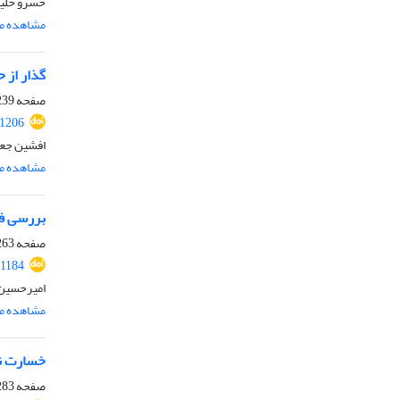
خسرو خلیل
مشاهده مق
گذار از 
صفحه
39-261
.1206
افشین جعف
مشاهده مق
بررسی فق
صفحه
63-281
.1184
امیرحسین م
مشاهده مق
خسارت نا
صفحه
83-304