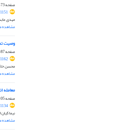
صفحه
73-86
.1151
مهدی عابد
مشاهده مق
وصیت تمل
صفحه
87-104
.1162
محسن خاکی
مشاهده مق
معامله ات
صفحه
05-120
.1134
نیما کیان
مشاهده مق