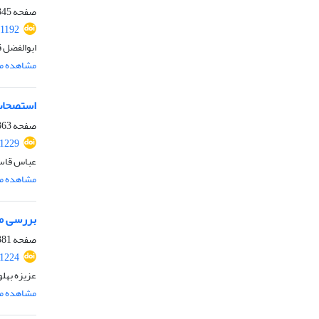
صفحه
45-361
.1192
ابوالفضل ق
مشاهده مق
استصحاب 
صفحه
63-380
.1229
عباس قاسم
مشاهده مق
بررسی ما
صفحه
81-399
.1224
عزیزه بهل
مشاهده مق