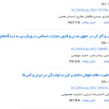
3
10.22034/ejs.2022.333704
هاری، مهدی طالقان غفاری، احسان نعمتی
اله
اصل مقاله
1023.77 K
و آثار آن در حقوق مدنی و قانون مجازات اسلامی با رویکردی به دیدگاه‌های
3
10.22034/ejs.2022.340485
ی، رضا رنجبر، حمید عیوضی
اله
اصل مقاله
976.32 K
هیت نظام حقوقی حاکم بر فرزندخواندگی در ایران و آمریکا
3
10.22034/ejs.2022.339216
ولی، احمدرضا خزایی، جمشید معصومی
اله
اصل مقاله
987.58 K