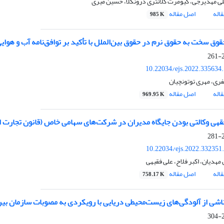
ی مهدیرجی، کیومرث کلانتری درونکلا، حسین میری
اله
اصل مقاله
985 K
حقوق سخت به حقوق نرم در حقوق بین‌الملل با تأکید بر توافق‌نامه آب و هوای
2
10.22034/ejs.2022.335634
ری، مهری توتونچیان
اله
اصل مقاله
969.95 K
هی وکالتی بودن جایگاه مدیران در شرکت‌های سهامی خاص (قانون تجارت ا
2
10.22034/ejs.2022.332351
هدیان، اکبر فلاح، علی فقیهی
اله
اصل مقاله
758.17 K
شی از آلودگی‌های زیست‌محیطی دریایی با رویکردی به مصوبات سازمان بین‌ا
2