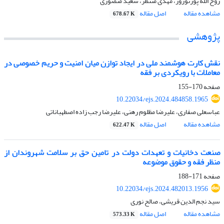
روح الله پورنوروز، مهدی منتظر، سعید منصوری
مشاهده مقاله
اصل مقاله
678.67 K
پژوهشی
نقش کارت هوشمند ملی در ایجاد توازن میان امنیت و حریم خصوصی در
معاملات با رویکردی بر فقه
صفحه
170-155
10.22034/ejs.2024.484858.1965
عباسعلی صفاری، علیرضا مظلوم رهنی، علیرضا رجب زاده اصطهباناتی
مشاهده مقاله
اصل مقاله
622.47 K
صنعت دخانیات و تعهدات دولت در تامین حق بر سلامت شهروندان از
منظر فقه و حقوق موضوعه
صفحه
171-188
10.22034/ejs.2024.482013.1956
سید نجم الدین قریشی، صالح نوری
مشاهده مقاله
اصل مقاله
573.33 K