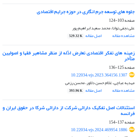
جلوه های توسعه جرم انگاری در حوزه جرایم اقتصادی
صفحه
103-124
علی نجفی توانا، محمد سعید ابر اهیم پور
مشاهده مقاله
اصل مقاله
529.32 K
زمینه های تفکر اقتصادی تعارض ادّله از منظر مشاهیر فقها و اصولیین
متأخر
صفحه
125-136
10.22034/ejs.2023.364156.1307
مهدیه عباچی، غلام حسن دلاور، محسن رزمی
مشاهده مقاله
اصل مقاله
393.96 K
استثنائات اصل تفکیک دارائی شرکت از دارائی شرکا در حقوق ایران و
فرانسه
صفحه
137-154
10.22034/ejs.2024.469954.1886