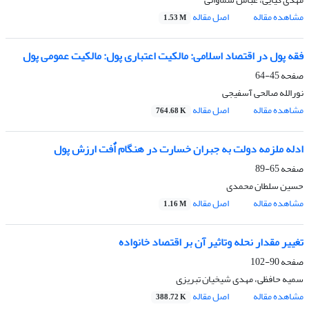
مشاهده مقاله
اصل مقاله
1.53 M
فقه پول در اقتصاد اسلامی: مالکیت اعتباری پول: مالکیت عمومی پول
صفحه
45-64
نورالله صالحی آسفیجی
مشاهده مقاله
اصل مقاله
764.68 K
ادله ملزمه دولت به جبران خسارت در هنگام اٌفت ارزش پول
صفحه
65-89
حسین سلطان محمدی
مشاهده مقاله
اصل مقاله
1.16 M
تغییر مقدار نحله وتاثیر آن بر اقتصاد خانواده
صفحه
90-102
سمیه حافظی، مهدی شیخیان تبریزی
مشاهده مقاله
اصل مقاله
388.72 K