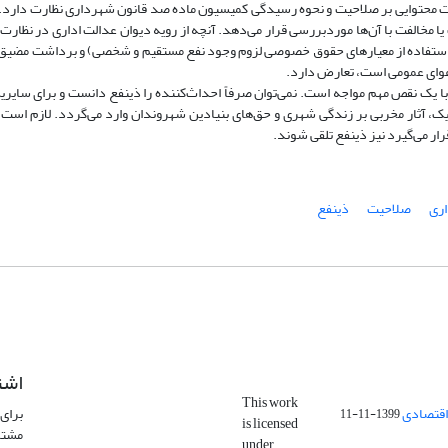
رت محتوایی بر صلاحیت و نحوه رسیدگی کمیسیون ماده صد قانون شهرداری نظارت دارد. 
مخالفت با آن‌ها موردبررسی قرار می‌دهد. آنچه از رویه دیوان عدالت اداری در نظارت ب
ستفاده از معیارهای حقوق خصوصی لزوم وجود نفع مستقیم و شخصی) و برداشت مضیق ا
عوای عمومی است، تعارض دارد.
ا یک نقص مهم مواجه است. نمی‌توان صرفاً احداث‌کننده را ذینفع دانست و برای سایر
ر یک، آثار مخربی بر زندگی شهری و حق‌های بنیادین شهروندان وارد می‌گردد. لازم است
ار می‌گیرد نیز ذینفع تلقی شوند.
اری
صلاحیت
ذینفع
اشت
This work
اقتصادی
برای 
1399-11-11
is licensed
مشتر
under