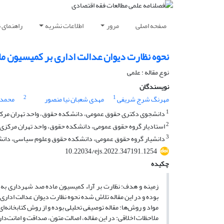
صفحه اصلی
مرور
اطلاعات نشریه
راهنمای 
نحوه نظارت دیوان عدالت اداری بر کمیسیون م
نوع مقاله : علمی
نویسندگان
2
1
مهرنگ شرج شریفی
مهدی شعبان نیا منصور
محمد 
1
دانشجوی دکتری حقوق عمومی، دانشکده حقوق، واحد تهران مرکزی، 
2
استادیار گروه حقوق عمومی، دانشکده حقوق، واحد تهران مرکزی، د
3
دانشیار گروه حقوق عمومی، دانشکده حقوق وعلوم سیاسی، دانشگاه
10.22034/ejs.2022.347191.1254
چکیده
زمینه و هدف: نظارت بر آراء کمیسیون ماده صد شهرداری به ع
بوده و در این مقاله تلاش شده نحوه نظارت دیوان عدالت ادار
مواد و روش‌ها: مقاله توصیفی تحلیلی بوده و از روش کتابخانه‌
ملاحظات اخلاقی: در این مقاله، اصالت متون، صداقت و امانت‌د