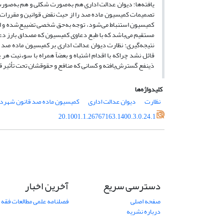
یافته‌ها: دیوان عدالت اداری هم به‌صورت شکلی و هم به‌صو
تصمیمات کمیسیون ماده صد را از حیث نقض قوانین و مقررات یا 
کمیسیون استنباط می‌شود، توجه به‌حق شخصی تضییع‌شده و ا
مستقیم می‌باشد که با طبع دعاوی کمیسیون که مصداق بارز د
نتیجه‌گیری: نظارت دیوان عدالت اداری بر کمیسیون ماده صد ب
قائل نشد چراکه با اقدام اشتباه و بعضاً همراه با سوءنیت ه
ذینفع گسترش‌یافته و کسانی که منافع‌ و حقوقشان تحت تأثیر قر
کلیدواژه‌ها
نظارت
دیوان عدالت اداری
کمیسیون ماده صد قانون شهرد
20.1001.1.26767163.1400.3.0.24.1
دسترسی سریع
آخرین اخبار
صفحه اصلی
فصلنامه علمی مطالعات فقه 
درباره نشریه