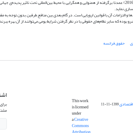
یافته‌ها: مقایسه قوانین قبلی و اصلاحیه قانون مدنی فرانسه (2016) عمدتا برگرفته از همنوایی و همگرایی با محیط بین‌المللی تحت تاثیر پدیده‌
سازی نماید.
و التزامات آن‌ با قوانین اروپایی است. در گام بعدی بین منافع طرفین بدون توجه به م
شرو بوده که سایر نظام‌های حقوقی با در نظر گرفتن شرایط بومی می‌توانند از آن بهره ببرند
ی
حقوق فرانسه
اشت
This work
اقتصادی
برای 
1399-11-11
is licensed
مشتر
under
a
Creative
Commons
Attribution