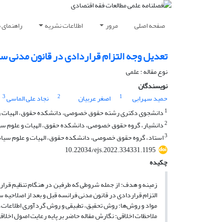
صفحه اصلی
مرور
اطلاعات نشریه
راهنمای 
تعدیل وجه التزام قراردادی در قانون مدنی سال 2016 فرا
نوع مقاله : علمی
نویسندگان
3
2
1
حمید سهرابی
اصغر عربیان
نجاد علی الماسی
1
دانشجوی دکتری رشته‌ حقوق خصوصی، دانشکده حقوق، الهیات و علو
2
دانشیار، گروه حقوق خصوصی، دانشکده حقوق، الهیات و علوم سیاسی
3
استاد، گروه حقوق خصوصی، دانشکده حقوق، الهیات و علوم سیاسی، 
10.22034/ejs.2022.334331.1195
چکیده
زمینه و هدف: از جمله شروطی که طرفین در هنگام تنظیم قرارد
التزام قراردادی در قانون مدنی فرانسه قبل و بعد از اصلاحیه سال 2016» 
مواد و روش‌ها: روش تحقیق، تطبیقی و روش گردآوری اطلاعات،
ملاحظات اخلاقی: نگارش مقاله حاضر بر پایه رعایت اصول اخلاق