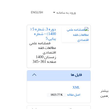
ورود به سامانه
ENGLISH
دوره 3، شماره 5 (
1400) - شماره
پیاپی 5
فصلنامه علمی
مطالعات فقه
اقتصادی
زمستان 1400
صفحه
345-361
فایل ها
XML
 بیشتر
اصل مقاله
ر همین
1023.77 K