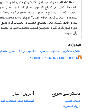
ملاحظات اخلاقی: در تمام مراحل نگارش پژوهش حاضر، ضمن ر
یافته ها: نقض حق اختراع اگر‌ موجب قرارداد یا در بستری 
قانون حاکم بر این تنازع در صورت وجود عنصری خارجی بعضاً ب
نتیجه: در انتخاب قانون حاکم، اصل آزادی اراده به‌ موجب ن
تنازع، قانون کشور محل تقاضای حمایت در تعهدات قراردادی و ه
مورد قبول قرار گیرد. همچنین قضات محاکم داخلی می توانند ب
رأی نمایند.
کلیدواژه‌ها
مالکیت فکری
مالکیت صنعتی
حاکمیت اراده
محل تقاضای
20.1001.1.26767163.1400.3.0.19.6
دسترسی سریع
آخرین اخبار
صفحه اصلی
فصلنامه علمی مطالعات فقه 
درباره نشریه