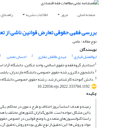
صفحه اصلی
مرور
اطلاعات نشریه
راهنمای 
بررسی فقهی حقوقی تعارض قوانین ناشی از تعه
نوع مقاله : علمی
نویسندگان
3
2
1
ابوالفضل قهاری
مهدی طالقان غفاری
احسان نعمتی
1
استادیار گروه فقه و حقوق اسالمی، واحد تنکابن، دانشگاه آزاد اسل
2
دانشجوی دکتری رشته حقوق خصوصی دانشگاه مازندران، بابلسر،
3
.دانش آموخته کارشناس ارشد، رشته حقوق خصوصی دانشگاه مازند
10.22034/ejs.2022.333704.1192
چکیده
زمینه و هدف: اساساً بروز اختلاف و طرح دعوی در محاکم، یکی ا
با این مشکل مواجه است. قانون‌گذاران کشورهای مختلف با هدف
راستا کنوانسیون‌های متعددی با وضع قوانین در خصوص حقوق ما
مواد و روش ها: این تحقیق از نوع نظری بوده و روش تحقیق آن