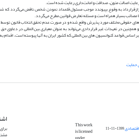
عایت اصالت متون، صداقت و امانت‌داری رعایت شده است.
غیرازقرارداد به وقوع بپیوندد موجب مسئول قلمداد نمودن شخص ناقض می‌گردد که شن
ا مصائب بسیار همراه است و مسئله تعارض قوانین مطرح می‌گردد.
ظام‌های حقوقی مختلف مورد پذیرش واقع شده و در صورت عدم تحقق انتخاب قانون توسط 
مچنین در تعهدات غیر قراردادی می‌تواند به‌ عنوان معیاری بین ‌المللی در دعاوی حق 
ر اساس قواعد کنوانسیون های بین المللی که کشور ایران به آنها پیوسته است، اقدام ب
 حمایت
اشت
This work
اقتصادی
برای 
1399-11-11
is licensed
مشتر
under