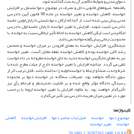
دعوای مدنی و ضوابط حاکم بر آن به بحث گذاشته شود.
یافته‌ها: شیوه‌های قانونی دخل و تصرف در موضوع دعوا مشتمل بر افزایش
خواسته، کاهش خواسته و تغییر خواسته در ماده 98 قانون آیین دادرسی
مدنی پیش بینی شده است. از آنجا که ارکان دعوا بایستی تا پایان اولین جلسه
دادرسی تثبیت شوند، افزایش یا تغییر خواسته تا پایان جلسه اول دادرسی
امکانپذیر است لیکن کاهش خواسته به لحاظ تأثیر ارفاقی نسبت به خوانده، با
محدودیت زمانی پیش‌گفته مواجه نمی باشد.
نتیجه‌گیری: افزایش خواسته به معنای افزودن بر میزان خواسته و متضمن
رشد کمّی خواسته بوده و کاهش خواسته نقطه مقابل آنست. تغییر خواسته
نیز به معنای جایگزینی خواسته جدید به جای خواسته مطروحه در دادخواست
تلقی می گردد. چنانچه افزایش یا تغییر خواسته خارج از مهلت مطرح شده یا
شرط وحدت منشأ و ارتباط با خواسته اولیه را نداشته باشد، قابل ترتیب اثر از
سوی دادگاه نخواهد بود. تصرفات سه‌گانه در خواسته دعوا بر محدوده
رسیدگی دادگاه مؤثر واقع شده و بر قابلیت تجدیدنظر و فرجام رأی نیز
تأثیرگذار خواهند بود. به علاوه، افزایش یا تغییر خواسته لزوما یا برحسب
مورد در تعیین میزان هزینه دادرسی نیز تأثیر می گذارد.
کلیدواژه‌ها
موضوع دعوا
خواسته
اصل ثبات عناصر دعوا
افزایش خواسته
کاهش
خواسته
تغییر خواسته
20.1001.1.26767163.1400.3.0.9.6