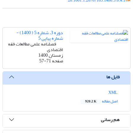
20.1001.1.26767163.1400.3.0.4.1
دوره 3، شماره 5 ( 1400) -
شماره پیاپی 5
فصلنامه علمی مطالعات فقه
اقتصادی
زمستان 1400
صفحه
57-71
فایل ها
XML
اصل مقاله
920.2 K
هم رسانی