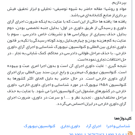
بپردازیم.
مواد و روشها: مقاله حاضر به شیوه توصیفی- تحلیلی و ابزار تحقیق، فیش
برداری از منابع کتابخانه ای می باشد.
یافته ها: یافته ها حاکی از این است که با عنایت به اینکه ضرورت اجرای آرای
داوری و رسیدگی از طریق داوری در اول: بدلیل جنبه تخصصی بودن، دوم
بدلیل حذف بسیاری از بروکراسی ها و تشریفات خاص دادرسی ، سوم با
عنایت به کم هزینه بودن و چهارم بدلیل روند کوتاه رسیدگی با تکیه بر قانون
داوری تجاری بین المللی و کنوانسیون نیویورک شناسایی و اجرای آرای داوری
خارجی ، با حذف مراحل طولانی دادرسی در محاکم، کمک شایانی به تجار ، در
حل اختلافات تجاری نموده است.
نتیجه گیری : غایت داوری اجرای آن است و بدون اجرا امری عبث و بیهوده
است. کنوانسیون نیویورک مهمترین و رایج ترین سند بین المللی برای اجرای
آرای داوری خارجی است. در حال حاضر به دلیل الحاق اکثر کشورها به
کنوانسیون ۱۹۵۸ نیویورک در مورد شناسایی و اجرای داوری خارجی، داوری
خارجی در کشورهای مشمول این کنوانسیون اجرا می شود. با عنایت به حذف
مراحل مختلف(بدوی ، تجدید نظر و ....) و سرعت در داوری، ضرورت اجرای
آرای داوری خارجی در ایران احساس می گردد.
کلیدواژه‌ها
شناسایی و اجرا
اجرای آراء
داوری تجاری
کنوانسیون نیویورک