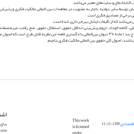
کتابخانه‌ای و سایت‌های معتبر می‌باشد.
شان توسط سایر دولتها، ناچار به عضویت در معاهدات بین المللی مالکیت فکری و پذیر
للی برخی از مصادیق فکری است.
 می‌باشد که از تألیفات ایشان بهره‌برداری شده است.
ی، کامله الوداد، لزوم پیش‌بینی حداقل حقوق، استقلال حقوق، منع رقابت غیرمنصفانه
سوءاستفاده از حق} توسط دول متعاهد و وحدت ملاک از بخش ج بند ۱ ماده ۳۸ دیوان بین‌المللی دادگستری لاهه، این نظریه قابل طرح است که ا
شند، اصول کلی حقوق بین المللی مالکیت فکری بنامیم.
اشت
This work
اقتصادی
برای 
1399-11-11
is licensed
مشتر
under