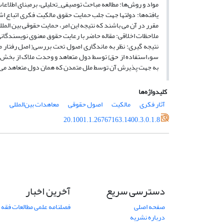
مواد و روش‌ها: مطالعه مباحث توصیفی_تحلیلی، برمبنای اطلاعات 
یافته‌ها: دولتها جهت جلب حمایت حقوق مالکیت فکری اتباع ا
مقرر در آن می باشند که نتیجه این امر، حمایت حقوقی بین الم
ملاحظات اخلاقی: مقاله حاضر با رعایت حقوق معنوی نویسندگانی
نتیجه گیری: نظر به ماندگاری اصول تحت بررسی{ اصل رفتار مل
به جهت پذیرش آن توسط ملل متمدن که همان دول متعاهد می با
کلیدواژه‌ها
آثار فکری
مالکیت
اصول حقوقی
معاهدات بین‌المللی
20.1001.1.26767163.1400.3.0.1.8
دسترسی سریع
آخرین اخبار
صفحه اصلی
فصلنامه علمی مطالعات فقه 
درباره نشریه