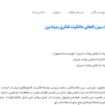
نویسندگان
ارسال مقاله
داوران
تماس با ما
بین المللی مالکیت فکری بنیادین
اد اسلامی، واحد شیراز. (نویسنده مسئول).
زاد اسلامی، واحد شیراز
د اسلامی، واحد شیراز.
همچون؛ پاریس، برن، واشنگتن، رم و تریپس توسط اکثریت کشورهای جهان از اسباب 
 اشاره شده که به جهت نقش موثر شان در تفسیر قواعد مقرر در معاهدات و تعیین حدود
 اهمیت می باشند. اهم این اصول عبارتند از: اصل رفتار ملی، اصل کامله الوداد، اص
یرمنصفانه و اصل منع سوءاستفاده از حق.