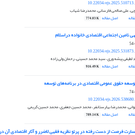
10.22034/ejs.2025.510713
چی، علی صالحی فارسانی، محمدرضا شهاب
اله
اصل مقاله
774.03 K
هی تامین اجتماعی اقتصادی خانواده دراسلام
10.22034/ejs.2025.531873
 لطیفی پیشه وری، سید محمد حسینی، رحمان ولی زاده
اله
اصل مقاله
916.49 K
توسعه حقوق عمومی اقتصادی در برنامه‌های توسعه
10.22034/ejs.2026.538680
انی، محمدرضا بهارستان‏فر، محمد حسین جعفری، محمد حسین کریمی
اله
اصل مقاله
789.14 K
سارت فرصت از دست رفته در پرتو نظریه فقهی لاضرر و آثار اقتصادی آن در