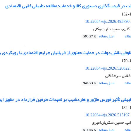
 در قیمت‌گذاری دستوری کالا و خدمات؛ مطالعه تطبیقی فقهی اقتصادی
1
10.22034/ejs.2026.493790
گلزی، سعید نظری توکلی
اله
اصل مقاله
593.57 K
قوقی نقش دولت در حمایت معنوی از قربانیان جرایم اقتصادی با رویکردی ب
1
10.22034/ejs.2026.520822
فقانی سرخکلائی
اله
اصل مقاله
948.53 K
طبیقی تأثیر فورس ماژور و هاردشیپ بر تعهدات طرفین قرارداد در حقوق ایر
1
10.22034/ejs.2026.515197
نی، حسین شکریان امیری
اله
اصل مقاله
616.65 K