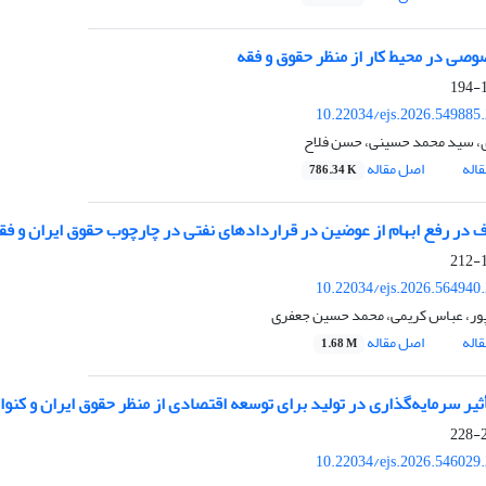
صی در محیط کار از منظر حقوق
و فقه
1
10.22034/ejs.2026.549885
، سید محمد حسینی، حسن فلاح
اله
اصل مقاله
786.34 K
در رفع ابهام از عوضین در قراردادهای نفتی در چارچوب حقوق ایران و فقه
1
10.22034/ejs.2026.564940
پور، عباس کریمی، محمد حسین جعفری
اله
اصل مقاله
1.68 M
ثیر سرمایه‌گذاری در تولید برای توسعه اقتصادی از منظر حقوق ایران و کنوا
2
10.22034/ejs.2026.546029