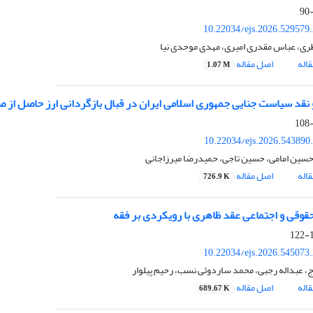
10.22034/ejs.2026.529579
ظری، عباس مقدری امیری، مهدی موحدی نیا
اله
اصل مقاله
1.07 M
و نقد سیاست جنایی جمهوری اسلامی ایران در قبال بازگردانی ارز حاصل از 
10.22034/ejs.2026.543890
حسین امامی، حسین تاجی، حمیدرضا میرزاجانی
اله
اصل مقاله
726.9 K
حقوقی و اجتماعی عقد ظاهری با رویکردی بر فقه
1
10.22034/ejs.2026.545073
ج، عبداله رجبی، محمد ساردوئی نسب، رحیم پیلوار
اله
اصل مقاله
689.67 K