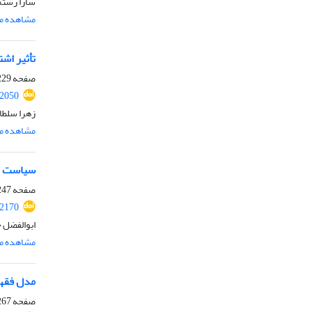
سارا رست
مشاهده مق
تأثیر اشت
صفحه
29-246
.2050
زهرا سلطا
مشاهده مق
سیاست جن
صفحه
47-266
.2170
ابوالفضل 
مشاهده مق
مدل فقهی
صفحه
67-285