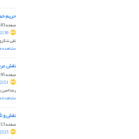
حریم خصو
صفحه
83-194
.2130
تقی شکری
مشاهده مق
نقش عرف 
صفحه
95-212
.2151
رضا امین 
مشاهده مق
نقش و تأ
صفحه
13-228
.2123