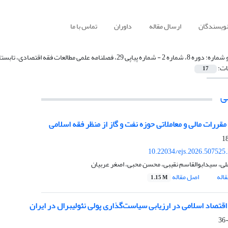
نویسندگان
ارسال مقاله
داوران
تماس با ما
 شماره:
دوره 8، شماره 2 - شماره پیاپی 29، فصلنامه علمی مطالعات فقه اقتصادی، تابستان 1405
ات:
17
ی
مقررات مالی و معاملاتی حوزه نفت و گاز از منظر فقه اسلامی
10.22034/ejs.2026.507525
لی، سیدابوالقاسم نقیبی، محسن محبی، اصغر عربیان
اله
اصل مقاله
1.15 M
قتصاد اسلامی در ارزیابی سیاست‌گذاری پولی نئولیبرال در ایران