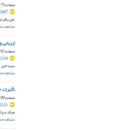
صفحه
75-90
.2087
علی باقرن
مشاهده مق
ارزیابی 
صفحه
91-108
.2119
سید امیر 
مشاهده مق
تأثیرات 
صفحه
09-122
.2121
میلاد دیبا
مشاهده مق