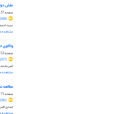
نقش دولت
صفحه
37-152
.2006
سید احمد 
مشاهده مق
واکاوی ح
صفحه
53-170
.2075
امیرمحمد 
مشاهده مق
مطالعه ت
صفحه
71-182
.2061
مهدی طهرا
مشاهده مق