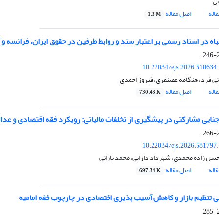
می
اله
اصل مقاله
1.3 M
باه در اسناد رسمی بر اعتبار سند و روابط طرفین در حقوق ایران، فرانسه و 
2
10.22034/ejs.2026.510634
نی فرد، هنگامه غضنفری، فیروز احمدی
اله
اصل مقاله
730.43 K
ایی مشارکتی در پیشگیری از تخلفات مالیاتی: رویکرد فقه اقتصادی و عدا
2
10.22034/ejs.2026.581797
حسن زاده محمدی، شهرداد دارابی، محمد بارانی
اله
اصل مقاله
697.34 K
 تنظیم بازار و کاهش آسیب پذیری اقتصادی در چارچوب فقه امامیه
2