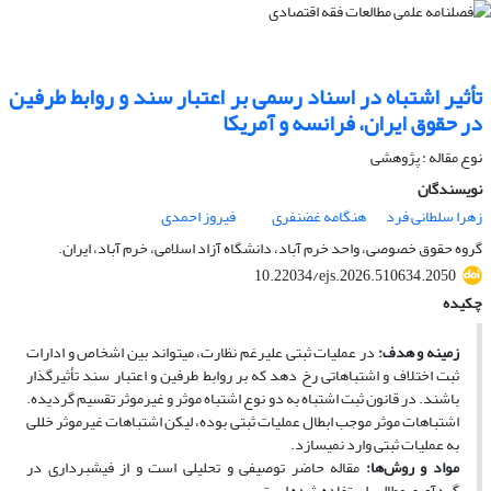
تأثیر اشتباه در اسناد رسمی بر اعتبار سند و روابط طرفین
در حقوق ایران، فرانسه و آمریکا
نوع مقاله : پژوهشی
نویسندگان
زهرا سلطانی فرد
هنگامه غضنفری
فیروز احمدی
گروه حقوق خصوصی، واحد خرم آباد، دانشگاه آزاد اسلامی، خرم آباد، ایران.
10.22034/ejs.2026.510634.2050
چکیده
زمینه و هدف:
در عملیات
ثبتی
علیرغم نظارت، می­تواند بین اشخاص و ادارات
ثبت اختلاف و اشتباهاتی رخ دهد
که بر
روابط طرفین و اعتبار سند تأثیرگذار
باشند. در قانون ثبت
اشتباه
به دو نوع
اشتباه
موثر و غیرموثر تقسیم گردیده.
اشتباهات موثر
موجب ابطال عملیات
ثبتی
بوده، لیکن اشتباهات غیرموثر
خللی
به
عملیات
ثبتی
وارد نمی­سازد.
مواد و روش‌ها
:
مقاله حاضر توصیفی و تحلیلی است و از فیش­برداری در
گردآوری مطالب استفاده شده است.