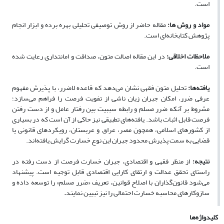
است.
مواد و روش ها:
مقاله حاضر از روش توصیفی تحلیلی بهره برده و ابزار انجام
پژوهش کتابخانه‌ای است.
ملاحظات اخلاقی:
در این مقاله اصالت متون، صداقت و امانتداری رعایت شده
است.
یافته
ها:
تحلیل متون فقهی نشان می‌دهد که قاعده لاضرر، با پذیرش مفهوم
عرفی ضرر، امکان جبران زیان ناشی از تفویت فرصت را فراهم می‌سازد؛
مشروط بر آنکه ضرر مسلم و رابطه سببیت بین رفتار عامل و از دست رفتن
فرصت قابل اثبات باشد. یافته‌های تطبیقی نیز حاکی از آن است که در بسیاری
از کشورهای اسلامی، همچون مصر، عراق و عربستان، رویکردهای قانونی یا
قضایی به سمت پذیرش محدود جبران این نوع خسارت گرایش یافته‌اند.
نتیجه:
از منظر فقهی و اقتصادی، جبران خسارت فرصت از دست رفته در
راستای تحقق عدالت و ارتقای کارایی اقتصادی قابل توجیه است. پیشنهاد
می‌شود قانون‌گذاران با اصلاح قوانین، تعریف «ضرر مسلم» را توسعه داده و
سازوکارهای محاسبه خسارت احتمالی را نیز تبیین نمایند
.
کلیدواژه‌ها