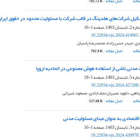
اله
اصل مقاله
702.72 K
کیل شرکت‌های هلدینگ در قالب شرکت با مسئولیت محدود در حقوق ایران ب
1-16
10.22034/ejs.2024.414965
، حیدر حسن زاده، محمدرضا پاسبان
اله
اصل مقاله
702.9 K
مدنی ناشی از استفاده هوش مصنوعی در اتحادیه اروپا
1-18
10.22034/ejs.2024.427208
پناهی، داوود نصیران نجف ابادی، مسعود شیرانی
اله
اصل مقاله
527.68 K
اقتصادی به عنوان مبنای مسئولیت مدنی
1-16
10.22034/ejs.2024.430978