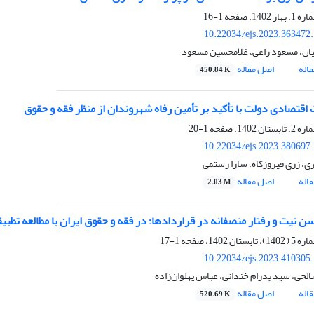
1-16
10.22034/ejs.2023.363472
یان، مسعود راعی، غلامحسین مسعود
اله
اصل مقاله
450.84 K
اقتصادی دولت با تأکید بر تأمین رفاه شهروندان از منظر فقه و حقوق
1-20
10.22034/ejs.2023.380697
ری، زری فیروزکاه، سارا رستمی
اله
اصل مقاله
2.03 M
ن نیت و رفتار منصفانه در قراردادها؛ در فقه و حقوق ایران با مطالعه تطبیق
1-17
10.22034/ejs.2023.410305
لحی، سید پدرام خندانی، عباس پهلوان‌زاده
اله
اصل مقاله
520.69 K