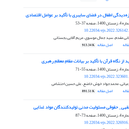
زه‌دیدگی اطفال در فضای سایبری با تأکید بر عوامل اقتصادی
37-53
10.22034/ejs.2022.326142
نی مقدم، سید جمال موسوی، مریم آقایی بجستانی
اله
اصل مقاله
913.34 K
د از نگاه قرآن با تأکید بر بیانات مقام معظم رهبری
55-71
10.22034/ejs.2022.323601
عیاتی، محمدجواد خوش خاضع، علی حسین احتشامی
اله
اصل مقاله
891.51 K
هی_ حقوقی مسئولیت مدنی تولیدکنندگان مواد غذایی
73-87
10.22034/ejs.2022.326916