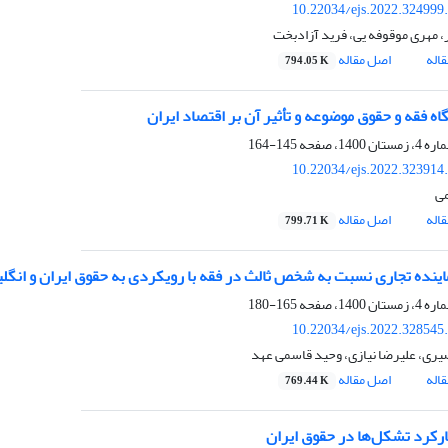
10.22034/ejs.2022.324999
، مهری موقوفه یی، فرید آزادبخت
اله
اصل مقاله
794.05 K
اه فقه و حقوق موضوعه و تأثیر آن بر اقتصاد ایران
145-164
10.22034/ejs.2022.323914
می
اله
اصل مقاله
799.71 K
اینده تجاری نسبت به شخص ثالث در فقه با رویکردی به حقوق ایران و انگ
165-180
10.22034/ejs.2022.328545
ری، علیرضا نیازی، وحید قاسمی عهد
اله
اصل مقاله
769.44 K
رکرد تشکل‌ها در حقوق ایران