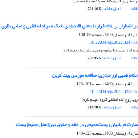
زاده، زری فیروزکاه، سیده منیره حسینی
اله
اصل مقاله
794.16 K
ر اضطرار بر نظام قراردادهای اقتصادی با تکیه بر ادله فقهی و مبانی نظری 
89-100
10.22034/ejs.2022.324730
زاده، علیرضا مظلوم رهنی، علیرضا رجب زاده
اله
اصل مقاله
766.95 K
کام فقهی ارز مجازی: مطالعه موردی بیت کوین
101-123
10.22034/ejs.2022.323556
، روح الله افضلی گروه، میثم تارم
اله
اصل مقاله
913.78 K
ارت قربانیان زیست‌محیطی در فقه و حقوق بین‌الملل محیط‌زیست
125-143