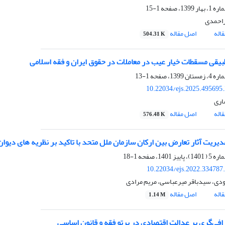
1-15
راحمدی
اله
اصل مقاله
504.31 K
بیقی مسقطات خیار عیب در معاملات در حقوق ایران و فقه اسلامی
1-13
10.22034/ejs.2025.495695
اری
اله
اصل مقاله
576.48 K
یریت آثار تعارض بین ارکان سازمان ملل متحد با تاکید بر نظریه های دیوا
1-18
10.22034/ejs.2022.334787
دی، سیدباقر میرعباسی، مریم مرادی
اله
اصل مقاله
1.14 M
رافی‌گری بر عدالت اقتصادی در پرتو فقه و قانون اساسی