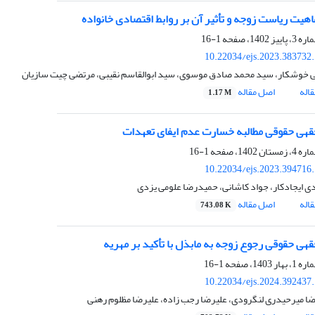
هیت ریاست زوجه و تأثیر آن بر روابط اقتصادی خانواده
1-16
10.22034/ejs.2023.383732
ی خوشکار، سید محمد صادق موسوی، سید ابوالقاسم نقیبی، مرتضی چیت سازیان
اله
اصل مقاله
1.17 M
هی حقوقی مطالبه خسارت عدم ایفای تعهدات
1-16
10.22034/ejs.2023.394716
ی ایجادکار، جواد کاشانی، حمیدرضا علومی یزدی
اله
اصل مقاله
743.08 K
هی حقوقی رجوع زوجه به مابذل با تأکید بر مهریه
1-16
10.22034/ejs.2024.392437
ا میرحیدری لنگرودی، علیرضا رجب زاده، علیرضا مظلوم رهنی