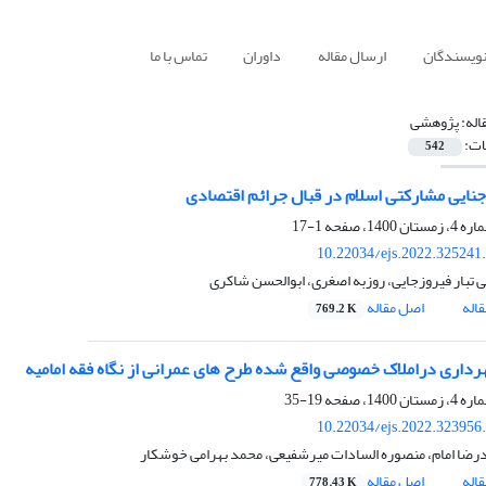
نویسندگان
ارسال مقاله
داوران
تماس با ما
اله:
پژوهشی
ات:
542
ایی مشارکتی اسلام در قبال جرائم اقتصادی
1-17
10.22034/ejs.2022.325241
تبار فیروزجایی، روزبه اصغری، ابوالحسن شاکری
اله
اصل مقاله
769.2 K
داری دراملاک خصوصی واقع شده طرح های عمرانی از نگاه فقه امامیه
19-35
10.22034/ejs.2022.323956
ضا امام، منصوره السادات میرشفیعی، محمد بهرامی خوشکار
اله
اصل مقاله
778.43 K