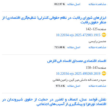
مشاهده مقاله
اصل مقاله
812.97 K
ابزارهای شورای رقابت در نظام حقوقی کنترلی( تنظیم‌گری اقتصادی) از
منظر حقوق رقابت
صفحه
125-142
10.22034/ejs.2025.472983.1915
محسن رئیسی
مشاهده مقاله
اصل مقاله
715.08 K
افساد اقتصادی مصداق افساد فی الارض
صفحه
143-158
10.22034/ejs.2025.499260.2019
سید رحمت اله دانش میر کهن، رامین فغانی
مشاهده مقاله
اصل مقاله
973.4 K
نقش قواعد عدل، انصاف و لاضرر در حمایت از حقوق شهروندان در
اقتصاد تورم‌زا و پیشگیری از آسیب‌های اجتماعی