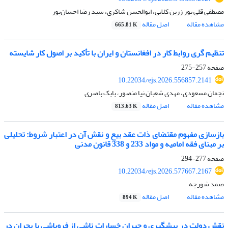
مصطفی قلی پور زرین کلایی، ابوالحسن شاکری، سید رضا احسان‌پور
مشاهده مقاله
اصل مقاله
665.81 K
تنظیم گری روابط کار در افغانستان و ایران با تأکید بر اصول کار شایسته
صفحه
257-275
10.22034/ejs.2026.556857.2141
نجمان مسعودی، مهدی شعبان‏ نیا منصور، بابک باصری
مشاهده مقاله
اصل مقاله
813.63 K
بازسازی مفهوم مقتضای ذات عقد بیع و نقش آن در اعتبار شروط: تحلیلی
بر مبنای فقه امامیه و مواد 233 و 338 قانون مدنی
صفحه
277-294
10.22034/ejs.2026.577667.2167
صمد شورچه
مشاهده مقاله
اصل مقاله
894 K
نقش دولت در پیشگیری و جبران خسارات ناشی از فروپاشی یا بحران در