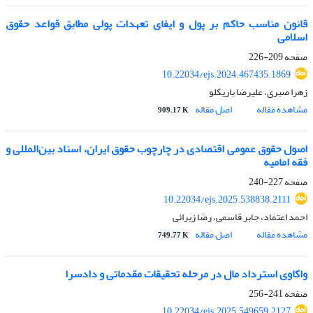
قانون مناسب حاکم بر پول و ایفای تعهدات پولی مطابق قواعد حقوق
اسلامی
صفحه
209-226
10.22034/ejs.2024.467435.1869
زهرا صبری، علیرضا باریکلو
مشاهده مقاله
اصل مقاله
909.17 K
اصول حقوق عمومی اقتصادی در چارچوب حقوق ایران، اسناد بین‌المللی و
فقه امامیه
صفحه
227-240
10.22034/ejs.2025.538838.2111
احمد اعتماد، جابر قاسمی، رضا زیرائی
مشاهده مقاله
اصل مقاله
749.77 K
واکاوی استرداد مال در مرحله تحقیقات مقدماتی و دادسرا
صفحه
241-256
10.22034/ejs.2025.549659.2127