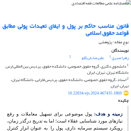
قانون مناسب حاکم بر پول و ایفای تعهدات پولی مطابق
قواعد حقوق اسلامی
نوع مقاله : پژوهشی
نویسندگان
2
1
زهرا صبری
علیرضا باریکلو
1
دانشجوی دکتری، گروه حقوق خصوصی، دانشکده حقوق، پردیس بین المللی ارس
دانشگاه تهران، تهران، ایران
2
استاد، گروه حقوق خصوصی، دانشکده حقوق، پردیس فارابی، دانشگاه تهران،
تهران، ایران.
10.22034/ejs.2024.467435.1869
چکیده
زمینه و هدف:
پول موضوعی برای تسهیل معاملات و رفع
نیازهای مورد شناسایی عقلاء است؛ اما به تدریج درگذر زمان،
رویکرد سیستم سرمایه داری، پول را
به عنوان ابزار کنترل