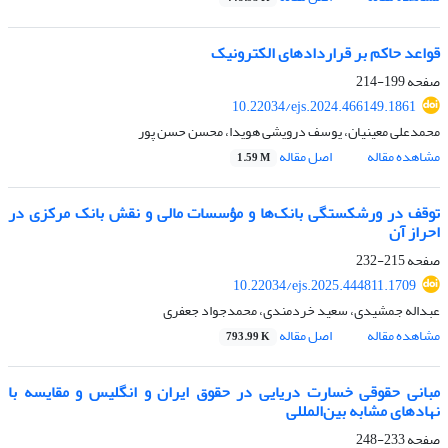
قواعد حاکم بر قراردادهای الکترونیک
صفحه
199-214
10.22034/ejs.2024.466149.1861
محمدعلی معینیان، یوسف درویشی هویدا، محسن حسن پور
مشاهده مقاله
اصل مقاله
1.59 M
توقف در ورشکستگی بانک‌ها و مؤسسات مالی و نقش بانک مرکزی در
احراز آن
صفحه
215-232
10.22034/ejs.2025.444811.1709
عبداله جمشیدی، سعید خردمندی، محمدجواد جعفری
مشاهده مقاله
اصل مقاله
793.99 K
مبانی حقوقی خسارت دریایی در حقوق ایران و انگلیس و مقایسه با
نهادهای مشابه بین‌المللی
صفحه
233-248