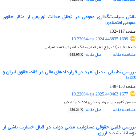
نقش سیاست‌گذاری عمومی در تحقق عدالت توزیعی از منظر حقوق
عمومی اقتصادی
صفحه
117-132
10.22034/ejs.2024.443835.1699
طیبه اتحادنژاد، روح اله رحیمی، بابک باصری، حمید ضرابی
مشاهده مقاله
اصل مقاله
685.95 K
بررسی تطبیقی تبدیل تعهد در قراردادهای مالی در فقه، حقوق ایران و
کانادا
صفحه
133-148
10.22034/ejs.2025.440463.1677
محسن کاتوزیان، جواد واحدی زاده، داود اندرز
مشاهده مقاله
اصل مقاله
259.21 K
بررسی فقهی حقوقی مسئولیت مدنی دولت در قبال خسارت ناشی از
نوسانات شدید ارزی