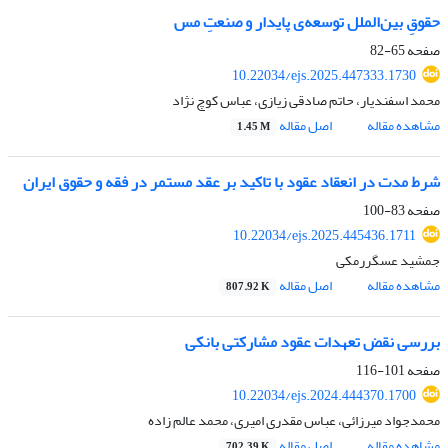
حقوقِ بین‌الملل توسعه‌ی پایدار و صنعتِ مس
صفحه
65-82
10.22034/ejs.2025.447333.1730
محمد اسفندیار، حاتم صادقی زیازی، عباس کوچ نژاد
مشاهده مقاله
اصل مقاله
1.45 M
شرط مدت در انعقاد عقود با تاکید بر عقد مستمر در فقه و حقوق ایران
صفحه
83-100
10.22034/ejs.2025.445436.1711
جمشید عسگررمکی
مشاهده مقاله
اصل مقاله
807.92 K
بررسی نقض تعهدات عقود مشارکتی بانکی
صفحه
101-116
10.22034/ejs.2024.444370.1700
محمدجواد میرزائی، عباس مقدری امیری، محمد عالم زاده
مشاهده مقاله
اصل مقاله
702.39 K