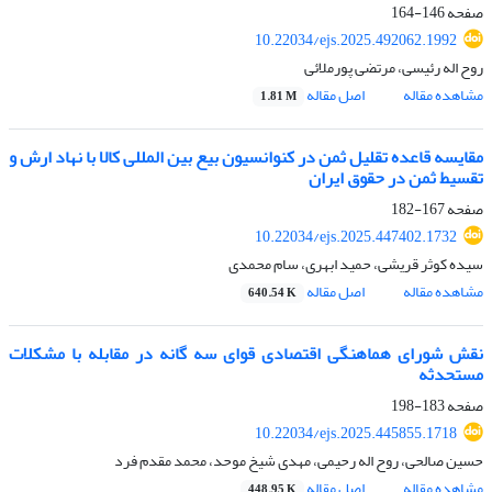
صفحه
146-164
10.22034/ejs.2025.492062.1992
روح اله رئیسی، مرتضی پورملائی
مشاهده مقاله
اصل مقاله
1.81 M
مقایسه قاعده تقلیل ثمن در کنوانسیون بیع بین المللی کالا با نهاد ارش و
تقسیط ثمن در حقوق ایران
صفحه
167-182
10.22034/ejs.2025.447402.1732
سیده کوثر قریشی، حمید ابهری، سام محمدی
مشاهده مقاله
اصل مقاله
640.54 K
نقش شورای هماهنگی اقتصادی قوای سه گانه در مقابله با مشکلات
مستحدثه
صفحه
183-198
10.22034/ejs.2025.445855.1718
حسین صالحی، روح اله رحیمی، مهدی شیخ موحد، محمد مقدم فرد
مشاهده مقاله
اصل مقاله
448.95 K