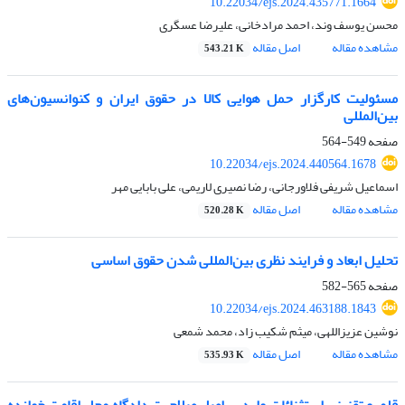
10.22034/ejs.2024.435771.1664
محسن یوسف وند، احمد مرادخانی، علیرضا عسگری
مشاهده مقاله
اصل مقاله
543.21 K
مسئولیت کارگزار حمل هوایی کالا در حقوق ایران و کنوانسیون‌های
بین‌المللی
صفحه
549-564
10.22034/ejs.2024.440564.1678
اسماعیل شریفی فلاورجانی، رضا نصیری لاریمی، علی بابایی مهر
مشاهده مقاله
اصل مقاله
520.28 K
تحلیل ابعاد و فرایند نظری بین‌المللی شدن حقوق اساسی
صفحه
565-582
10.22034/ejs.2024.463188.1843
نوشین عزیزاللهی، میثم شکیب‏ ‏زاد، محمد شمعی
مشاهده مقاله
اصل مقاله
535.93 K