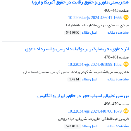
هم زیستی داوری و حقوق رقابت در حقوق آمریکا و اروپا
صفحه
443-460
10.22034/ejs.2024.436011.1666
مهدی محمدی، مهدی منتظر، طیب افشارنیا
مشاهده مقاله
اصل مقاله
548.96 K
اثر دعاوی تجزیه‌ناپذیر بر توقیف دادرسی، و استرداد دعوی
صفحه
461-478
10.22034/ejs.2024.461899.1832
هادی رستمی لاشه، رضا شکوهی زاده، عباس کریمی، محسن اسماعیلی
مشاهده مقاله
اصل مقاله
1.42 M
بررسی تطبیقی اسباب حجر در حقوق ایران و انگلیس
صفحه
479-496
10.22034/ejs.2024.440706.1679
فریبرز عبدالملکی، علی رضا شریفی، عباد روحی
مشاهده مقاله
اصل مقاله
578.81 K