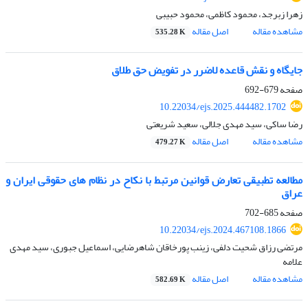
زهرا زبرجد، محمود کاظمی، محمود حبیبی
مشاهده مقاله
اصل مقاله
535.28 K
جایگاه و نقش قاعده لاضرر در تفویض حق طلاق
صفحه
679-692
10.22034/ejs.2025.444482.1702
رضا ساکی، سید مهدی جلالی، سعید شریعتی
مشاهده مقاله
اصل مقاله
479.27 K
مطالعه تطبیقی تعارض قوانین مرتبط با نکاح در نظام های حقوقی ایران و
عراق
صفحه
685-702
10.22034/ejs.2024.467108.1866
مرتضی رزاق شحیت دلفی، زینب پورخاقان شاهرضایی، اسماعیل جبوری، سید مهدی
علامه
مشاهده مقاله
اصل مقاله
582.69 K