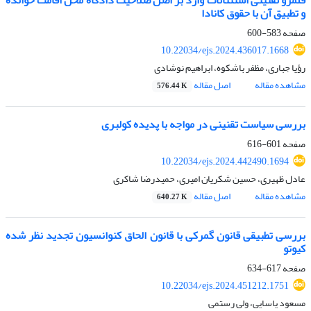
قلمرو تقنینی استثنائات وارد بر اصل صلاحیت دادگاه محل اقامت خوانده
و تطبیق آن با حقوق کانادا
صفحه
583-600
10.22034/ejs.2024.436017.1668
رؤیا جباری، مظفر باشکوه، ابراهیم نوشادی
مشاهده مقاله
اصل مقاله
576.44 K
بررسی سیاست تقنینی در مواجه با پدیده کولبری
صفحه
601-616
10.22034/ejs.2024.442490.1694
عادل ظهیری، حسین شکریان امیری، حمیدرضا شاکری
مشاهده مقاله
اصل مقاله
640.27 K
بررسی تطبیقی قانون گمرکی با قانون الحاق کنوانسیون تجدید نظر شده
کیوتو
صفحه
617-634
10.22034/ejs.2024.451212.1751
مسعود یاسایی، ولی رستمی