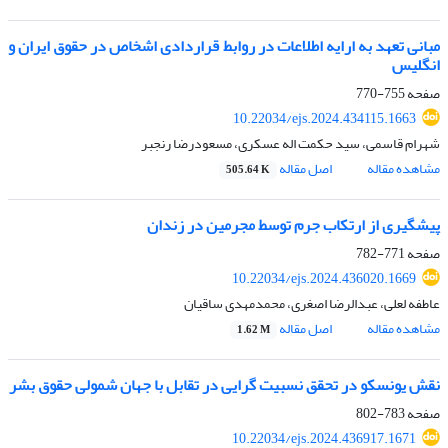
مبانی تعهد به ارایه اطلاعات در روابط قراردادی اشخاص در حقوق ایران و
انگلیس
صفحه
755-770
10.22034/ejs.2024.434115.1663
شهرام قاسمی، سید حکمت اله عسکری، مسعودرضا رنجبر
مشاهده مقاله
اصل مقاله
505.64 K
پیشگیری از ارتکاب جرم توسط مجرمین در زندان
صفحه
771-782
10.22034/ejs.2024.436020.1669
عاطفه لعلی، عبدالرضا اصغری، محمدمهدی ساقیان
مشاهده مقاله
اصل مقاله
1.62 M
نقش یونسکو در تحقق نسبیت گرایی در تقابل با جهان شمولی حقوق بشر
صفحه
783-802
10.22034/ejs.2024.436917.1671