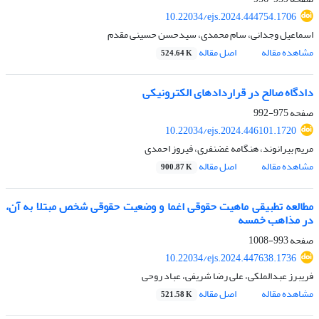
10.22034/ejs.2024.444754.1706
اسماعیل وجدانی، سام محمدی، سیدحسن حسینی مقدم
مشاهده مقاله
اصل مقاله
524.64 K
دادگاه صالح در قراردادهای الکترونیکی
صفحه
975-992
10.22034/ejs.2024.446101.1720
مریم بیرانوند، هنگامه غضنفری، فیروز احمدی
مشاهده مقاله
اصل مقاله
900.87 K
مطالعه تطبیقی ماهیت حقوقی اغما و وضعیت حقوقی شخص مبتلا به آن،
در مذاهب خمسه
صفحه
993-1008
10.22034/ejs.2024.447638.1736
فریبرز عبدالملکی، علی رضا شریفی، عباد روحی
مشاهده مقاله
اصل مقاله
521.58 K