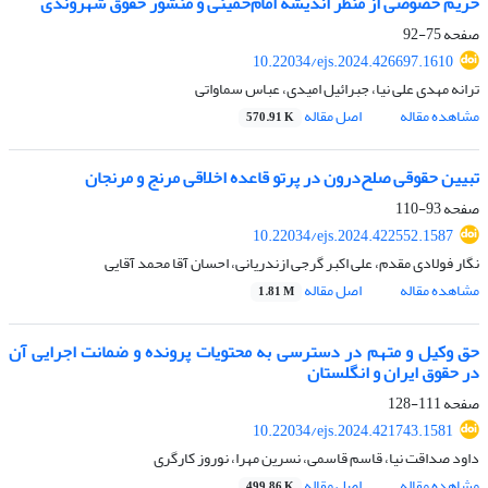
حریم خصوصی از منظر اندیشه امام‌خمینی و منشور حقوق شهروندی
صفحه
75-92
10.22034/ejs.2024.426697.1610
ترانه مهدی علی نیا، جبرائیل امیدی، عباس سماواتی
مشاهده مقاله
اصل مقاله
570.91 K
تبیین حقوقی صلح‌درون در پرتو قاعده اخلاقی مرنج و مرنجان
صفحه
93-110
10.22034/ejs.2024.422552.1587
نگار فولادی مقدم، علی اکبر گرجی ازندریانی، احسان آقا محمد آقایی
مشاهده مقاله
اصل مقاله
1.81 M
حق وکیل و متهم در دسترسی به محتویات پرونده و ضمانت اجرایی آن
در حقوق ایران و انگلستان
صفحه
111-128
10.22034/ejs.2024.421743.1581
داود صداقت نیا، قاسم قاسمی، نسرین مهرا، نوروز کارگری
مشاهده مقاله
اصل مقاله
499.86 K