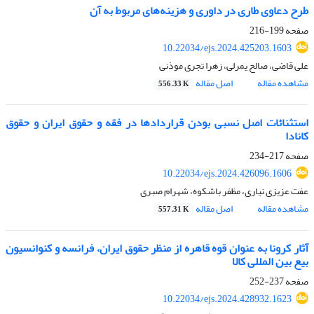
طرح دعاوی طاری در داوری و هزینه‌های مربوط به آن
صفحه
199-216
10.22034/ejs.2024.425203.1603
علی قاضی، صالح یمرلی، زهرا تجری موذنی
مشاهده مقاله
اصل مقاله
556.33 K
استثنائات اصل نسبی بودن قراردادها در فقه و حقوق ایران و حقوق
کانادا
صفحه
217-234
10.22034/ejs.2024.426096.1606
عفت عزیزی نیاری، مظفر باشکوه، شهرام صبری
مشاهده مقاله
اصل مقاله
557.31 K
آثار کرونا به عنوان قوه قاهره از منظر حقوق ایران، فرانسه و کنوانسیون
بیع بین المللی کالا
صفحه
237-252
10.22034/ejs.2024.428932.1623