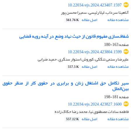
10.22034/ejs.2024.423407.1597
آناهیتا سرداب، لیلا رئیسی، سمیرا محسن پور
مشاهده مقاله
اصل مقاله
561.76 K
شفاف‌سازی مفهوم قانون از حیث نهاد وضع در آینه رویه قضایی
صفحه
163-180
10.22034/ejs.2024.423804.1599
علیرضا رستمی تنگکی، کوروش استوار سنگری، حمید ضرابی
مشاهده مقاله
اصل مقاله
557.5 K
سیر تکامل حق اشتغال زنان و برابری در حقوق کار از منظر حقوق
بین‌الملل
صفحه
181-198
10.22034/ejs.2024.423827.1600
فاطمه سادات مصطفوی نیا، محمد رضا حکاک زاده
مشاهده مقاله
اصل مقاله
557.12 K