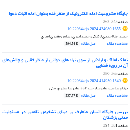
جایگاه مشروعیت ادله الکترونیک از منظر فقه بعنوان ادله اثبات دعوا
صفحه
345-362
10.22034/ejs.2024.434080.1655
حمیدرضا احمدی لاشکی، حمید ابهری، عباس مقدری امیری
مشاهده مقاله
اصل مقاله
594.54 K
تملک املاک و اراضی از سوی نهادهای دولتی از منظر فقهی و چالش‌های
آن در رویه قضایی
صفحه
363-380
10.22034/ejs.2024.414950.1540
بهنام عباسی، علیرضا رجب زاده، علیرضا مظلوم رهنی
مشاهده مقاله
اصل مقاله
537.77 K
بررسی جایگاه انسان متعارف بر مبنای تشخیص تقصیر در مسئولیت
مدنی پزشکان
صفحه
381-394