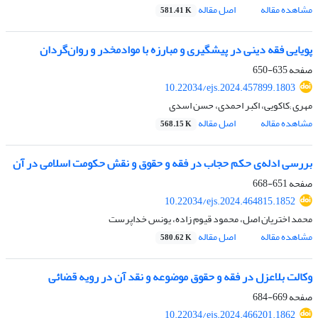
مشاهده مقاله
اصل مقاله
581.41 K
پویایی فقه دینی در پیشگیری و مبارزه با موادمخدر و روان‌گردان
صفحه
635-650
10.22034/ejs.2024.457899.1803
مهری ;کاکویی، اکبر احمدی، حسن اسدی
مشاهده مقاله
اصل مقاله
568.15 K
بررسی ادله‌ی حکم حجاب در فقه و حقوق و نقش حکومت اسلامی در آن
صفحه
651-668
10.22034/ejs.2024.464815.1852
محمد اختریان اصل، محمود قیوم زاده، یونس خداپرست
مشاهده مقاله
اصل مقاله
580.62 K
وکالت بلاعزل در فقه و حقوق موضوعه و نقد آن در رویه قضائی
صفحه
669-684
10.22034/ejs.2024.466201.1862