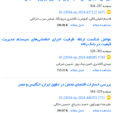
صفحه
287-304
10.22034/ejs.2024.437122.1675
قاسم خلیلی کالی، کیومرث کلانتری درونکلا، عباس عرب خزائلی
مشاهده مقاله
اصل مقاله
586.86 K
عوامل شکست ارتقاء ظرفیت اجرای خط‌مشی‌های سیستم مدیریت
کیفیت در بانک رفاه
صفحه
305-328
10.22034/ejs.2024.448285.1743
مهدی کلانتری، امین نیک پور، شهین شرفی
مشاهده مقاله
اصل مقاله
753.15 K
بررسی خسارات اقتصاى محض در حقوق ایران، انگلیس و مصر
صفحه
329-344
10.22034/ejs.2024.446353.1721
علیرضا حویزاوی، حمید بذرپاچ، حسین جلالی
مشاهده مقاله
اصل مقاله
504.87 K