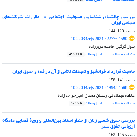
بررسی چالشهای شناسایی مسولیت اجتماعی در مقررات شرکت‌های
سهامی ایران
صفحه
129-144
10.22034/ejs.2024.422776.1590
بتول گرگین، فاطمه عزیززاده
مشاهده مقاله
اصل مقاله
496.81 K
ماهیت قرارداد فرانشیز و تعهدات ناشی از آن در فقه و حقوق ایران
صفحه
141-158
10.22034/ejs.2024.419945.1568
عاطفه عبداله ئی، رمضان دهقان، امیر خواجه زاده
مشاهده مقاله
اصل مقاله
578.5 K
بررسی حقوق شغلی زنان از منظر اسناد بین‌المللی و رویۀ قضایی دادگاه
اروپایی حقوق بشر
صفحه
145-162