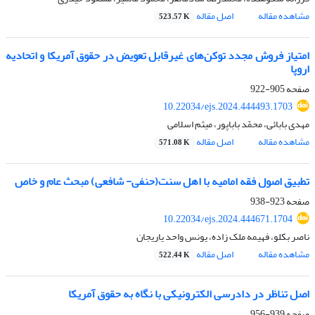
مشاهده مقاله
اصل مقاله
523.57 K
امتیاز فروش مجدد توکن‌های غیرقابل تعویض در حقوق آمریکا و اتحادیه
اروپا
صفحه
905-922
10.22034/ejs.2024.444493.1703
مهدی بابائی، محمّد باباپور، میثم اسلامی
مشاهده مقاله
اصل مقاله
571.08 K
تطبیق اصول فقه امامیه با اهل سنت(حنفی- شافعی) مبحث عام و خاص
صفحه
923-938
10.22034/ejs.2024.444671.1704
ناصر بکلو، فهیمه ملک زاده، یونس واحد یاریجان
مشاهده مقاله
اصل مقاله
522.44 K
اصل تناظر در دادرسی الکترونیکی با نگاه به حقوق آمریکا
صفحه
939-956