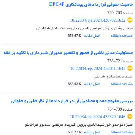
ماهیت حقوقی قراردادهای پیمانکاری EPC+F
صفحه
703-720
10.22034/ejs.2024.430782.1632
مرتضی شش بلوکی، مرتضی طبیبی جبلی، محمدصادق طباطبائی
مشاهده مقاله
اصل مقاله
558.67 K
مسئولیت مدنی ناشی از قصور و تقصیر مدیران شهرداری با تاکید بر فقه
صفحه
721-738
10.22034/ejs.2024.432011.1643
سید محمدصادق شریفی
مشاهده مقاله
اصل مقاله
555.92 K
بررسی مفهوم عمد و مصادیق آن در قراردادها از نظر فقهی و حقوقی
صفحه
739-754
10.22034/ejs.2024.432570.1646
منیژه موحدی خورشیدآبادی، پروین اکبرینه، مرتضی اسدلوی قراخانلو
مشاهده مقاله
اصل مقاله
533.27 K