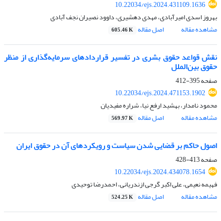
10.22034/ejs.2024.431109.1636
بهروز اسدی امیرآبادی، مهدی دهشیری، داوود نصیران نجف آبادی
مشاهده مقاله
اصل مقاله
605.46 K
نقش قواعد حقوق بشری در تفسیر قراردادهای سرمایه‌گذاری از منظر
حقوق بین‌الملل
صفحه
395-412
10.22034/ejs.2024.471153.1902
محمود نامدار، بهشید ارفع نیا، شراره مفیدیان
مشاهده مقاله
اصل مقاله
569.97 K
اصول حاکم بر قضایی شدن سیاست و رویکردهای آن در حقوق ایران
صفحه
413-428
10.22034/ejs.2024.434078.1654
فهیمه نعیمی، علی اکبر گرجی ازندریانی، احمدرضا توحیدی
مشاهده مقاله
اصل مقاله
524.25 K