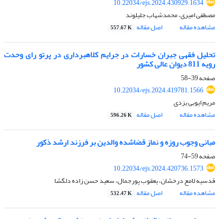
10.22034/ejs.2024.430929.1634
مصطفی امیری، محمدشهاب جلیلوند
مشاهده مقاله
اصل مقاله
557.67 K
تحلیل فقهی جبران خسارات در جرایم کلاهبرداری در پرتو رای وحدت
رویه 811 دیوان عالی کشور
صفحه
39-58
10.22034/ejs.2024.419781.1566
مریم ایوبی یزدی
مشاهده مقاله
اصل مقاله
596.26 K
مبانی وجوب روزه و نماز قضاشده والدین بر فرزند ارشد ذکور
صفحه
59-74
10.22034/ejs.2024.420736.1573
قدسیه لامع درخشان، یعقوب پورجمال، سعید حسن زاده دلگشا
مشاهده مقاله
اصل مقاله
532.47 K