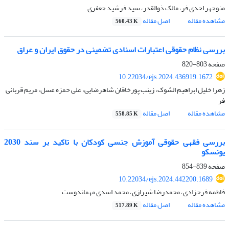
منوچهر احدی فر، مالک ذوالقدر، سید فرشید جعفری
مشاهده مقاله
اصل مقاله
560.43 K
بررسی نظام حقوقی اعتبارات اسنادی تضمینی در حقوق ایران و عراق
صفحه
803-820
10.22034/ejs.2024.436919.1672
زهرا خلیل ابراهیم الشوک، زینب پورخاقان شاهرضایی، علی حمزه عسل، مریم قربانی
فر
مشاهده مقاله
اصل مقاله
558.85 K
بررسی فقهی حقوقی آموزش جنسی کودکان با تاکید بر سند 2030
یونسکو
صفحه
839-854
10.22034/ejs.2024.442200.1689
فاطمه فرحزادی، محمدرضا شیرازی، محمد اسدی مهماندوست
مشاهده مقاله
اصل مقاله
517.89 K