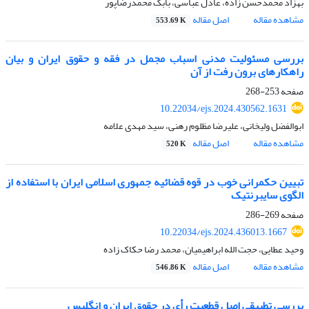
بهزاد محمد‏حسن زاده، عادل عباسی، بابک محمدرضاپور
مشاهده مقاله
اصل مقاله
553.69 K
بررسی مسئولیت مدنی اسباب مجمل در فقه و حقوق ایران و بیان
راهکارهای برون رفت از آن
صفحه
253-268
10.22034/ejs.2024.430562.1631
ابوالفضل ولیخانی، علیرضا مظلوم رهنی، سید مهدی علامه
مشاهده مقاله
اصل مقاله
520 K
تبیین حکمرانی خوب در قوه قضائیه جمهوری اسلامی ایران با استفاده از
الگوی سایبرنتیک
صفحه
269-286
10.22034/ejs.2024.436013.1667
وحید عطایی، حجت الله ابراهیمیان، محمد رضا حکاک زاده
مشاهده مقاله
اصل مقاله
546.86 K
بررسی تطبیقی اصل قطعیت رأی در حقوق ایران و انگلیس