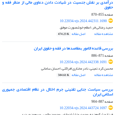
درآمدی بر نقش جنسیت در شهادت دادن دعاوی مالی از منظر فقه و
حقوق
صفحه
855-870
10.22034/ejs.2024.442311.1690
حمید رضائی فر، اعظم خوشصورت موفق
مشاهده مقاله
اصل مقاله
474.23 K
بررسی قاعده الامور بمقاصدها در فقه و حقوق ایران
صفحه
871-886
10.22034/ejs.2024.442338.1691
محسن کرد تمینی، نادر مختاری افراکتی، احسان سامانی
مشاهده مقاله
اصل مقاله
504.61 K
بررسی سیاست جنایی تقنینی جرم اخلال در نظام اقتصادی جمهوری
اسلامی ایران
صفحه
887-904
10.22034/ejs.2024.443724.1697
فرزانه شکوهنده، محمدرضا شادمانفر، محمود مالمیر، مسعود حیدری