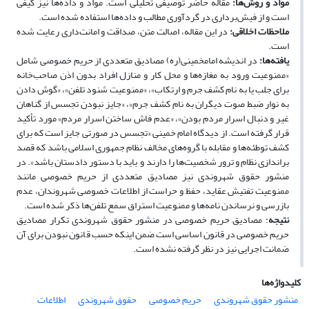
مواد و روش‌ها
:
مقاله حاضر توصیفی تحلیلی است. مواد و داده‌ها نیز کیفی
است و از فیش‌برداری در گردآوری مطالب و داده‌ها استفاده ‌شده است.
ملاحظات اخلاقی
:
در این مقاله، اصالت متن، صداقت و امانت‌داری رعایت شده
است.
یافته‌ها
:
در اندیشه امام­خمینی(ره) مصادیق متعددی از حریم خصوصی شامل
«ممنوعیت
ورود به مغازه‌ها و محل کار و منازل افراد بدون اذن صاحب‌خانه
برای جلب یا به نام کشف جرم و ارتکاب»، «ممنوعیت شنود تلفن»، «گوش دادن
به نوار ضبط صوت­ دیگران به نام کشف جرم»، «جایز نبودن تجسس از گناهان
غیر و دنبال اسرار مردم بودن»، «عدم فاش ساختن اسرار مردم» مورد تأکید
قرار گرفته است. از دیدگاه امام­ خمینی «تجسس در صورتی جایز است که برای
کشف توطئه‌ها و مقابله با گروه‌های مخالف نظام جمهوری اسلامی­ باشد که قصد
براندازی نظام و ترور شخصیت‌ها را دارند و باید با دستور دادستان باشد». در
منشور حقوق شهروندی نیز مصادیق متعددی از حریم خصوصی مانند
ممنوعیت تفتیش عقاید، حفظ و حراست از اطلاعات خصوصی شهروندان، عدم
بازرسی و نرساندن نامه‌ها و ممنوعیت استراق سمع تلفن‌ها ذکر شده است.
نتیجه
: مصادیق حریم خصوصی در منشور حقوق شهروندی تکرار مصادیق
حریم خصوصی در قانون اساسی است ضمن اینکه حسب قانون نبودن برای آن
ضمانت اجرایی نیز در نظر گرفته نشده است.
کلیدواژه‌ها
منشور حقوق شهروندی
حریم خصوصی
حقوق شهروندی
اطلاعات