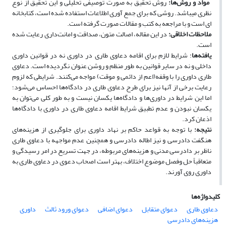
‌
مواد و روش‌ها:
روش تحقیق به ­صورت توصیفی تحلیلی و این تحقیق از نوع
نظری می‏باشد. روشی که برای جمع‏ آوری اطلاعات استفاده شده است، کتاب­خانه
‏ای است و با مراجعه به کتب و مقالات صورت گرفته است.
ملاحظات اخلاقی
:
در این مقاله، اصالت متون، صداقت و امانت‌داری رعایت شده
است.
یافته‌ها
: شرایط لازم برای اقامه دعاوی طاری در داوری نه در قوانین داوری
داخلی و نه در سایر قوانین به ­طور منظم و روشن عنوان نگردیده است. دعاوی
طاری داوری را با وقفه(اعم از دائمی و موقت) مواجه می‌کنند. شرایطی که لزوم
رعایت برخی از آن­ها نیز برای طرح دعاوی طاری در دادگاه‌ها احساس می‌شود؛
اما این شرایط در داوری‌ها و دادگاه‌ها یکسان نیست و به­ طور کلی می‌توان به
یکسان نبودن و عدم تطبیق شرایط اقامه دعاوی طاری در داوری با دادگاه‌ها
اذعان کرد.
نتیجه
:
با توجه به قواعد حاکم بر نهاد داوری برای جلوگیری از هزینه‌های
هنگفت دادرسی و نیز اطاله دادرسی و هم­چنین عدم مواجهه با دعاوی طاری
ناظر بر دادرسی مدنی و هزینه‌های مربوطه، در جهت تسریع در امر رسیدگی و
متعاقباً حل ­وفصل موضوع اختلاف، بهتر است اصحاب دعوی در دعاوی طاری به
داوری روی آورند.
کلیدواژه‌ها
دعاوی طاری
دعوای متقابل
دعوای اضافی
دعوای ورود ثالث
داوری
هزینه‌های دادرسی