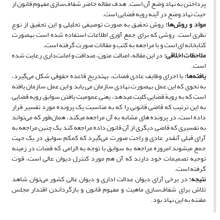
پرداختن به نهاد وضع آن است. هدف مقاله حاضر شفاف‌سازی مفهوم قانون از
حیث نهاد وضع در آینه رویه قضایی است.
مواد و روش‌ها
:
روش تحقیق به ­صورت توصیفی تحلیلی و این تحقیق از نوع
نظری است. روشی که برای جمع ‏آوری اطلاعات استفاده شده است به­صورت
کتاب­خانه ‏ای است و با مراجعه به کتب و مقالات صورت گرفته است
.
ملاحظات اخلاقی
:
در این مقاله، اصالت متون، صداقت و امانت‌داری رعایت شده
است.
یافته‌ها
:
با اجرای وظایف عادی قضات، به­تدریج قاعده حقوقی شکل می‌گیرد،
به­ نحوی که این عمل به­صورت نهادی سازمان می­ یابد و این عمل سازمان­ یافته
است که به رویة قضایی کلیت می­دهد، یعنی عمومیت یافتن سوابق رویه قضایی
به این ترتیب که قاضی قانونی را که به مناسبت یک پرونده مورد تفسیر قرار
داده است، در پرونده ­های مشابه به آن مراجعه می­کند، همان‌طور که می‌تواند
به تفسیری که قاضی دیگری از آن قانون داده مراجعه کند یک چنین مراجعه به
آرای قبلی آن­قدر عادی و راحت صورت می‌گیرد که کم­کم سوابق در یک جهت
جمع می­شوند امروزه مراجعه به سوابق با توجه به الزامی که قضات در زمینه
توجیه تصمیمات خود دارند که آن هم مورد کنترل دیوان ‌عالی است، قوت
گرفته است.
نتیجه
:
در برخی آرای دیوان عدالت اداری و دیوان عالی­ کشور می‌توان شاهد
تلاش برای شفاف‌سازی ماهیت و مفهوم قانون و بازگرداندن اقتدار مجلس
مقننه به این نهاد بود.