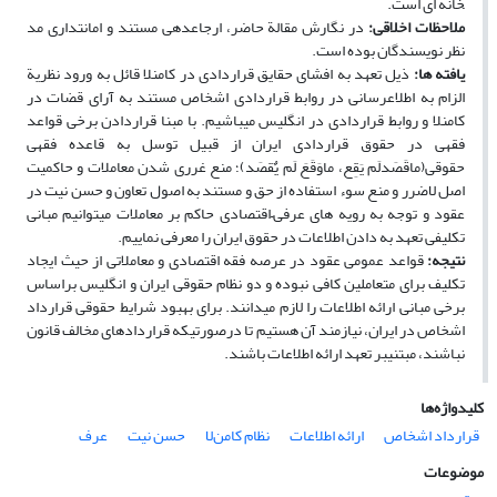
خانه­ ای است.
ملاحظات اخلاقی
:
در نگارش مقالة حاضر، ارجاع­دهی مستند و امانت­داری مد
نظر نویسندگان بوده است.
یافته­ ها
:
ذیل تعهد به افشای حقایق قراردادی در کامن­لا قائل به ورود نظریة
الزام به اطلاع­رسانی در روابط قراردادی اشخاص مستند به آرای قضات در
کامن­لا و روابط قراردادی در انگلیس می­باشیم. با مبنا قراردادن برخی قواعد
فقهی در حقوق قراردادی ایران از قبیل توسل به قاعده فقهی
حقوقی(ماقَصَدلَم یَقِع، ماوَقَعَ لَم یٌقصَد)؛ منع غرری شدن معاملات و حاکمیت
اصل لاضرر و منع سوء استفاده از حق و مستند به اصول تعاون و حسن ­نیت در
عقود و توجه به رویه­ های عرفی–اقتصادی حاکم بر معاملات می­توانیم مبانی
تکلیفی تعهد به دادن اطلاعات در حقوق ایران را معرفی نماییم.
نتیجه
­:
قواعد عمومی عقود در عرصه فقه اقتصادی و معاملاتی از حیث ایجاد
تکلیف برای متعاملین کافی نبوده و دو نظام حقوقی ایران و انگلیس براساس
برخی مبانی ارائه اطلاعات را لازم می­دانند. برای بهبود شرایط حقوقی قرارداد
اشخاص در ایران، نیازمند آن هستیم تا درصورتی­که قراردادهای مخالف قانون
نباشند، مبتنی­بر تعهد ارائه اطلاعات باشند.
کلیدواژه‌ها
قرارداد اشخاص
ارائه اطلاعات
نظام کامن‌لا
حسن نیت
عرف
موضوعات