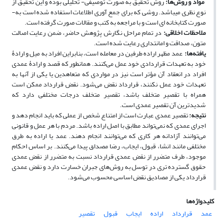
‌
مواد و روش‌ها
:
روش تحقیق به­ صورت توصیفی- تحلیلی بوده و این تحقیق از
نوع نظری می‏باشد. روشی که برای جمع ‏آوری اطلاعات استفاده شده است به­
صورت کتاب­خانه ‏ای است و با مراجعه به کتب و مقالات صورت گرفته است.
ملاحظات اخلاقی
:
در تمام مراحل نگارش پژوهش حاضر، ضمن رعایت اصالت
متون، صداقت و امانت­داری رعایت شده است.
یافته‌ها
:
عمد مظهر اراده طرفین در معامله است، بنابراین افراد به میل و ارادۀ
خود به تعهدات قراردادی خود عمل می‌کنند. همان­طور که قصد و ارادۀ عمدی
افراد در انعقاد آن مؤتر است نیز در مواردی که متعاهدین یا یکی از آن­ها به
تعهدات خود عمل نکنند، قرارداد نقض می‌شود. نقض قرارداد ممکن است
همراه با تقصیر متخلف باشد، تقصیر متخلف درجات مختلفی دارد که
شدیدترین آن تقصیر عمدی است.
نتیجه
:
تقصیر عمدی عبارت است از امتناع شخص از عملی که باید انجام دهد و
اجرای عمدی که نمی‌تواند مطابق با اصل اراده باشد. مردم با هر عمل و قانونی
می‌توانند آزادانه هر کاری که می‌توانند انجام دهند. عمد یا اراده به طرق
مختلفی مانند انشا، قبول، ایجاب، رضا مصداق پیدا می‌کنند. بر اساس احکام
موجود، طرف متضرر از نقض عمدی قرارداد نسبت به متضرر از نقض عمدی
حقوق گسترده­ تری در توسل به روش‌های جبران خسارت دارد و نقض عمدی
قرارداد یکی از مصادیق نقض اساسی محسوب می‌شود.
کلیدواژه‌ها
عمد
قرارداد
اراده
ایجاب
قبول
تقصیر