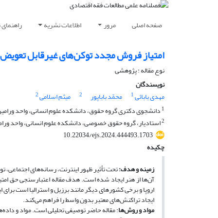
صفحه اصلی
مرور
اطلاعات نشریه
راهنمای 
امتیاز فروش مجدد توکن‌های غیرقابل تعویض در
نوع مقاله : پژوهشی
نویسندگان
2
2
1
مهدی بابائی
محمّد باباپور
میثم اسلامی
1
دانشجوی دکتری گروه حقوق، دانشکده علوم انسانی، واحد ورامین-پ
2
استادیار، گروه حقوق خصوصی، دانشکده علوم انسانی، واحد ورامین
10.22034/ejs.2024.444493.1703
چکیده
زمینه و هدف
:
تحت تأثیر ظهور اینترنت، رسانه‌های اجتماعی، تو
آن‌ها از هنر ایجاد شده است. هدف مقاله اعتبارسنجی حق امت
اروپا و برخی کشورهای دیگر مانند برزیل و استرالیا است برای ا
ایجاد تراکنش‌های معتبر بدون واسط را فراهم می‌کند.
مواد و روش‌ها
: مقاله حاضر توصیفی تحلیلی است. مواد و داده‌ه