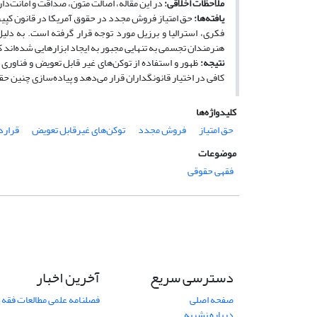
ملاحظات اخلاقی
:
در این مقاله، اصالت متون، صداقت و امانت‌د
یافته‌ها
:
حق امتیاز فروش مجدد در حقوق آمریکا در قانون کپی­را
فکری، استرالیا و برزیل مورد توجه قرار گرفته است.
به ­دلی
هنرمندان تجسمی به تنهایی مجبور به ایجاد ابزارهایی شده‌اند که
نتیجه
:
ظهور و استفاده از توکن‌های غیر قابل تعویض و فناوری
کافی در اختیار قانون­گداران قرار می‌دهد و پیاده‌سازی چنین ح
کلیدواژه‌ها
حق امتیاز
فروش مجدد
توکن‌های غیرقابل تعویض
قرارد
موضوعات
فقهی حقوقی
دسترسی سریع
آخرین اخبار
صفحه اصلی
فصلنامه علمی مطالعات فقه 
درباره نشریه