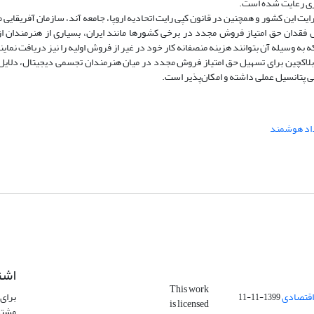
اری رعایت شده است.
یت این کشور و همچنین در قانون کپی­ رایت اتحادیه اروپا، جامعه آند، سازمان آفریقایی 
ل فقدان حق امتیاز فروش مجدد در برخی کشورها مانند ایران، بسیاری از هنرمندان ا
 به وسیله آن بتوانند هزینه منصفانه کار خود در غیر از فروش اولیه را نیز دریافت نماین
 بلاک­چین برای تسهیل حق امتیاز فروش مجدد در میان هنرمندان تجسمی دیجیتال، دلایل
قی پتانسیل عملی داشته و امکان‌پذیر است.
اد هوشمند
اشت
This work
اقتصادی
برای 
1399-11-11
is licensed
مشتر