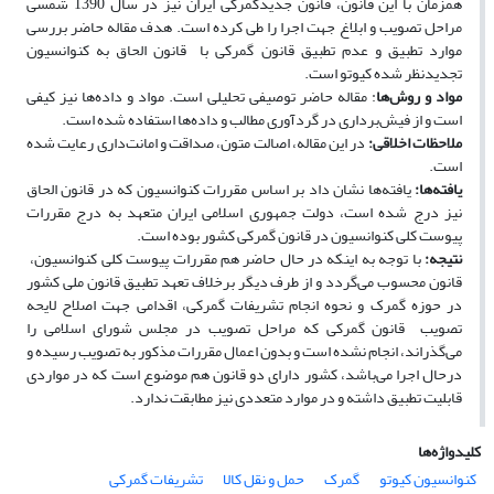
همزمان با این قانون، قانون جدیدگمرکی ایران نیز در سال 1390 شمسی
مراحل تصویب و ابلاغ جهت اجرا را طی کرده است. هدف مقاله حاضر بررسی
موارد تطبیق و عدم تطبیق قانون گمرکی با قانون الحاق به کنوانسیون
تجدیدنظر شده کیوتو است.
مواد و روش‌ها
: مقاله حاضر توصیفی تحلیلی است. مواد و داده‌ها نیز کیفی
است و از فیش‌برداری در گردآوری مطالب و داده‌ها استفاده ‌شده است.
ملاحظات اخلاقی
:
در این مقاله، اصالت متون، صداقت و امانت‌داری رعایت شده
است.
یافته‌ها
:
یافته‌ها نشان داد بر اساس مقررات کنوانسیون که در قانون الحاق
نیز درج شده است، دولت جمهوری اسلامی ایران متعهد به درج مقررات
پیوست کلی کنوانسیون در قانون گمرکی کشور بوده است.
نتیجه
:
با توجه به اینکه در حال حاضر هم مقررات پیوست کلی کنوانسیون،
قانون محسوب می‌گردد و از طرف دیگر برخلاف تعهد تطبیق قانون ملی کشور
در حوزه گمرک و نحوه انجام تشریفات گمرکی، اقدامی جهت اصلاح لایحه
تصویب قانون گمرکی که مراحل تصویب در مجلس شورای اسلامی را
می‌گذراند، انجام نشده است و بدون اعمال مقررات مذکور به تصویب رسیده و
درحال اجرا می‌باشد، کشور دارای دو قانون هم موضوع است که در مواردی
قابلیت تطبیق داشته و در موارد متعددی نیز مطابقت ندارد.
کلیدواژه‌ها
کنوانسیون کیوتو
گمرک
حمل و نقل کالا
تشریفات گمرکی