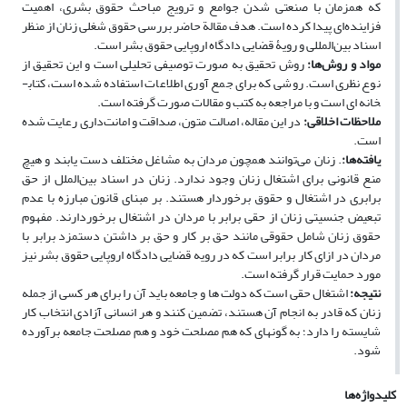
که همزمان با صنعتی شدن جوامع و ترویج مباحث حقوق بشری، اهمیت
فزاینده‌ای پیدا کرده است. هدف مقالة حاضر بررسی حقوق شغلی زنان از منظر
اسناد بین‌المللی و رویۀ قضایی دادگاه اروپایی حقوق بشر است.
مواد و روش‌ها
:
‌روش تحقیق به صورت توصیفی تحلیلی است و این تحقیق از
نوع نظری است. روشی که برای جمع ‏آوری اطلاعات استفاده شده است، کتاب­
خانه ‏ای است و با مراجعه به کتب و مقالات صورت گرفته است.
ملاحظات اخلاقی
:
در این مقاله، اصالت متون، صداقت و امانت‌داری رعایت شده
است.
یافته‌ها
:
. زنان می‌توانند هم­چون مردان به مشاغل مختلف دست یابند و هیچ
منع قانونی برای اشتغال زنان وجود ندارد. زنان در اسناد بین‌الملل از حق
برابری در اشتغال و حقوق برخوردار هستند. بر مبنای قانون مبارزه با عدم
تبعیض جنسیتی زنان از حقی برابر با مردان در اشتغال برخوردارند. مفهوم
حقوق زنان شامل حقوقی مانند حق بر کار و حق بر داشتن دستمزد برابر با
مردان در ازای کار برابر است که در رویه قضایی دادگاه اروپایی حقوق بشر نیز
مورد حمایت قرار گرفته است.
نتیجه
:
اشتغال حقی است که دولت ‏ها و جامعه باید آن را برای هر کسی از جمله
زنان که قادر به انجام آن هستند، تضمین کنند و هر انسانی آزادی انتخاب کار
شایسته را دارد؛ به ­گونه‏ای که هم مصلحت خود و هم مصلحت جامعه برآورده
شود.
کلیدواژه‌ها