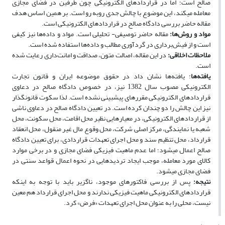
صالح است؛ اما در قراردادهای الکترونیکی چون طرفین در فضای مجازی
معامله می­کند، این موضوع با چالش جدی روبه ­رو است. بر همین اساس هدف
مقاله حاضر بررسی دادگاه صالح در قراردادهای الکترونیکی است.
مواد و روش‌ها
:
مقاله حاضر توصیفی- تحلیلی است. مواد و داده‌ها نیز کیفی
است و از فیش‌برداری در گردآوری مطالب و داده‌ها استفاده‌ شده است.
ملاحظات اخلاقی
:
در این مقاله، اصالت متون، صداقت و امانت‌داری رعایت شده
است.
یافته‌ها
: یافته‌ها نشان داد در حقوق موضوعه ایران و قانون تجارت
الکترونیکی مصوب سال 1382 نیز، در خصوص دادگاه صالح در دعاوی
قراردادهای الکترونیکی مقرره­ای پیش­بینی نشده است. لذا سکوت قانون­گذار
نیز این چالش را دو چندان کرده است. در تعیین دادگاه صالح در دعاوی ناشی
از قراردادهای الکترونیکی، در معیارهایی نظیر محل اقامت، محل سکونت، محل
شعبه یا نمایندگی، مرکز اصلی شرکت، محل وقوع مال غیر منقول، محل انعقاد
قرارداد، محل تنظیم سند و محل اجرای تعهدات قراردادی، برای تعیین دادگاه
صالح اعمال می­شود؛ اما عدم ماهیت فیزیکی فضای مجازی و در برخی موارد
کالای مورد معامله، موجب ایجاد تردیدهایی در نحوه اعمال قواعد سنتی در
فضای مجازی می­شود.
نتیجه
:
پس از بررسی فاکتورهای موجود، ناگزیر باید با توجه به اینکه
قراردادهای الکترونیکی ماهیت فیزیکی ندارند و محل اجرای قرارداد هم معین
نیست، محلی را به­ عنوان محل اجرای تعهدات «فرض» کرد.