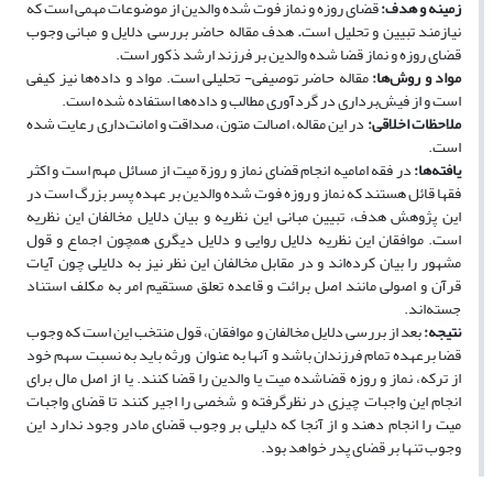
زمینه و
هدف
:
قضای روزه و نماز فوت­ شده والدین از موضوعات مهمی است که
نیازمند تبیین و تحلیل است
.
هدف مقاله حاضر بررسی
دلایل و مبانی وجوب
قضای روزه و نماز قضا شده والدین بر فرزند ارشد ذکور است.
مواد و روش‌ها
:
مقاله حاضر توصیفی- تحلیلی است. مواد و داده‌ها نیز کیفی
است و از فیش‌برداری در گردآوری مطالب و داده‌ها استفاده‌ شده است.
ملاحظات اخلاقی
:
در این مقاله، اصالت متون، صداقت و امانت‌داری رعایت شده
است.
یافته‌ها
:
در فقه امامیه انجام قضای نماز و روزة میت از مسائل مهم است و اکثر
فقها قائل هستند که نماز و روزه فوت ‌شده والدین بر عهده پسر بزرگ است در
این پژوهش هدف، تبیین مبانی این نظریه و بیان دلایل مخالفان این نظریه
است. موافقان این نظریه دلایل روایی و دلایل دیگری هم­چون اجماع و قول
مشهور را بیان کرده‌اند و در مقابل مخالفان این نظر نیز به دلایلی چون آیات
قرآن و اصولی مانند اصل برائت و قاعده تعلق مستقیم امر به مکلف استناد
جسته‌اند.
نتیجه‌
:
بعد از بررسی دلایل مخالفان و موافقان، قول منتخب این‌ است که وجوب
قضا برعهده تمام فرزندان باشد و آن­ها به­ عنوان ورثه باید به نسبت سهم خود
از ترکه، نماز و روزه قضاشده میت یا والدین را قضا کنند. یا از اصل مال برای
انجام این واجبات چیزی در نظرگرفته و شخصی را اجیر کنند تا قضای واجبات
میت را انجام دهند و از آنجا ‌که دلیلی بر وجوب قضای مادر وجود ندارد این
وجوب تنها بر قضای پدر خواهد بود.