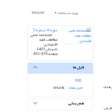
ورود به سامانه
ENGLISH
دوره 6، شماره 5
فصلنامه علمی
مطالعات فقه
اقتصادی
تابستان 1403
صفحه
855-870
فایل ها
XML
س هدف
اصل مقاله
474.23 K
هم رسانی
و قرض،