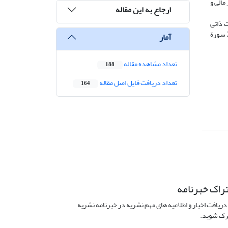
دت بر امور مالی و
ارجاع به این مقاله
 ذاتی
طبیعت زن و مرد است و این به معنای برتری مزد بر زن نیست. به­ خصوص که در برخی موارد مانند امور مالی و تجاری، دست‌کم در زمان نزول آیه 282 سورة
آمار
تعداد مشاهده مقاله
188
تعداد دریافت فایل اصل مقاله
164
راک خبرنامه
دریافت اخبار و اطلاعیه های مهم نشریه در خبرنامه نشریه
ک شوید.