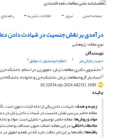
صفحه اصلی
مرور
اطلاعات نشریه
راهنمای 
درآمدی بر نقش جنسیت در شهادت دادن دعاوی 
نوع مقاله : پژوهشی
نویسندگان
2
1
حمید رضائی فر
اعظم خوشصورت موفق
1
دانشجوی دکتری مطالعات زنان، حقوق زن در اسلام، دانشکده زن و 
2
استادیار گروه مطالعات زنان، دانشکده زن و خانواده، دانشگاه ادی
10.22034/ejs.2024.442311.1690
چکیده
زمینه و هدف
: شهادت دادن یکی از ادله اثبات دعوی است. ت
مقاله حاضر بررسی نقش جنسیت در شهادت دادن زنان در دعاوی
مواد و روش‌ها
: مقاله حاضر توصیفی- تحلیلی است. مواد و داده‌
ملاحظات اخلاقی
:
در این مقاله، اصالت متون، صداقت و امانت‌د
یافته‌ها
:
یافته‌ها بر این امر دلالت دارد که در فقه و حقوق در 