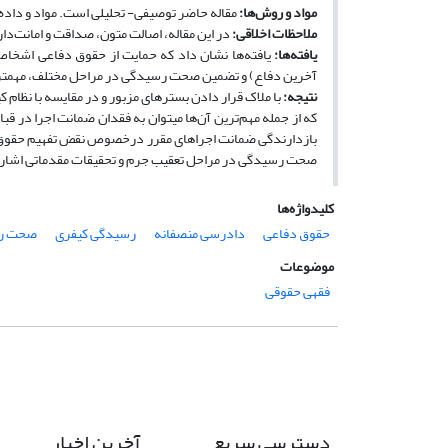
مواد و روش‌ها
:
مقاله حاضر توصیفی- تحلیلی است. مواد و داده‌
ملاحظات اخلاقی
:
در این مقاله، اصالت متون، صداقت و امانت‌د
یافته‌ها
:
یافته‌ها نشان داد
که حمایت از حقوق دفاعی اشخاص 
آخرین دفاع) و تضمین صحت رسیدگی در مراحل مختلف، مهم­تر
نتیجه
:
با ملاک قرار دادن بسترهای مزبور و در مقایسه با نظام
که از جمله مهم‌ترین آن‌ها می­توان به فقدان ضمانت اجرا در قب
بازدارندگی ضمانت اجراهای مقرر درخصوص نقض تفهیم حقوق و 
صحت رسیدگی در مراحل تعقیب جرم و تحقیقات مقدماتی اشاره
کلیدواژه‌ها
حقوق دفاعی
دادرسی منصفانه
رسیدگی کیفری
صحت ر
موضوعات
فقهی حقوقی
دسترسی سریع
آخرین اخبار