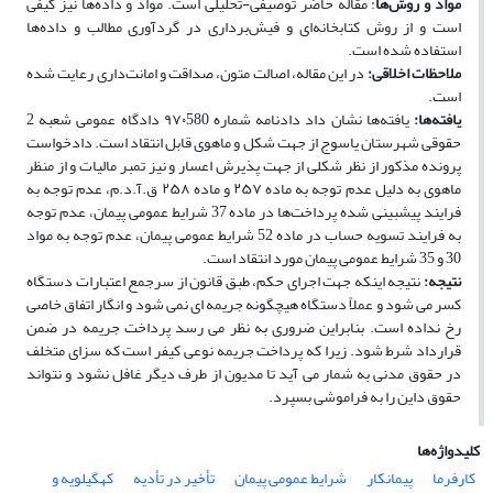
مواد و روش‌ها
: مقاله حاضر توصیفی-تحلیلی است. مواد و داده‌ها نیز کیفی
است و از روش کتاب­خانه‌ای و فیش‌برداری در گردآوری مطالب و داده‌ها
استفاده ‌شده است.
ملاحظات اخلاقی
:
در این مقاله، اصالت متون، صداقت و امانت‌داری رعایت شده
است.
یافته‌ها
:
یافته‌ها نشان داد دادنامه شماره ۹۷۰580 دادگاه عمومی شعبه 2
حقوقی شهرستان یاسوج از جهت شکل و ماهوی قابل انتقاد است. دادخواست
پرونده مذکور از نظر شکلی از جهت پذیرش اعسار و نیز تمبر مالیات و از منظر
ماهوی به ­دلیل عدم توجه به ماده ۲۵۷ و ماده ۲۵۸ ق.آ.د.م، عدم توجه به
فرایند پیش­بینی شده پرداخت‌ها در ماده 37 شرایط عمومی پیمان، عدم توجه
به فرایند تسویه­ حساب در ماده 52 شرایط عمومی پیمان، عدم توجه به مواد
30 و 35 شرایط عمومی پیمان مورد انتقاد است.
نتیجه
:
نتیجه اینکه جهت اجرای حکم، طبق قانون از سرجمع اعتبارات دستگاه
کسر می شود و عملاً دستگاه هیچ­گونه جریمه­ ای نمی­ شود و انگار اتفاق خاصی
رخ نداده است. بنابراین ضروری به نظر می رسد پرداخت جریمه در ضمن
قرارداد شرط شود. زیرا که پرداخت جریمه نوعی کیفر است که سزای متخلف
در حقوق مدنی به­ شمار می آید تا مدیون از طرف دیگر غافل نشود و نتواند
حقوق داین را به فراموشی بسپرد.
کلیدواژه‌ها
کارفرما
پیمانکار
شرایط عمومی پیمان
تأخیر در تأدیه
کهگیلویه و