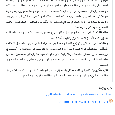
است ولی آنچه در این مقاله به طور خاص به آن می پردازد این مطلب است که
توسعه پایدار، مستلزم رعایت ابعاد مختلف عدالت و توجه متوازن به وجوه
فرهنگی، سیاسی و اقتصادی حیات جامعه است؛ ادراک بی عدالتی اثر مخربی بر
روند توسعه دارد و اهتمام نیروی انسانی و انگیزش عناصر اجتماعی را تحت
الشعاع خود قرار می دهد .
ملاحظات اخلاقی:
در تمام مراحل نگارش پژوهش حاضر، ضمن رعایت اصالت
متون، صداقت و امانت‌داری رعایت شده است.
یافته‌ها:
بی عدالتی و توزیع نابرابر دستاوردهای اجتماعی موجب تعمیق شکاف
طبقاتی، تضعیف عزم ملی و تنزل روحیه تلاش و فعالیت می شود و بر آسیب‏های
روانشناختی اعضای جامعه می افزاید؛ در حالیکه توسعه پایدار، متضمن کاهش
فاصله طبقاتی، تقویت عزم ملی، بهره مندی از نیروی انسانی سالم و امیدوار
است.
نتیجه‌گیری:
بنابراین نتیجه کلی تحقیق حاضر این است که رعایت عدالت، رمز
بقا و پایداری جریان توسعه است که در این مقاله به آن می‏پردازیم.
کلیدواژه‌ها
عدالت
توسعه پایدار
اقتصاد
فقه اسلامی
20.1001.1.26767163.1400.3.1.2.1