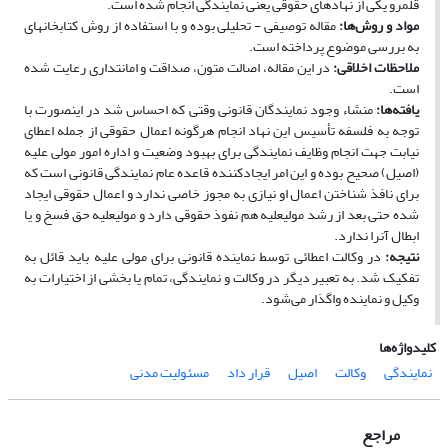
قلمرو یکی از نهادهای حقوقی یعنی نمایندگی انجام شده است.
مواد و روش‌ها:
مقاله توصیفی - تحلیلی بوده و با استفاده از روش کتابخانه­ای
به بررسی موضوع پرداخته است.
ملاحظات اخلاقی:
در این مقاله، اصالت متون، صداقت و امانت­داری رعایت شده
است.
یافته‌ها:
منشاء وجود نمایندگان قانونی وقتی که احساس شد در این­صورت با
توجه به فلسفه تأسیس این نهاد انجام هرگونه اعمال حقوقی از جمله اعطای
نیابت جهت انجام وظایف نمایندگی برای بهبود وضعیت و اداره امور مولی علیه
(اصیل) صحیح بوده و این امر ایجادکننده قاعده عام نمایندگی قانونی است که
برای نافذ شناختن اعمال او نیازی به مجوز خاصی ندارد و اعمال حقوقی ایجاد
شده حتی بعد از رشد مولی­علیه هم نفوذ حقوقی دارد و مولی­علیه حق فسخ و یا
ابطال آن­را ندارد.
نتیجه:
در وکالت اعطائی توسط نماینده قانونی برای مولی علیه باید قائل به
تفکیک شد. به تعبیر دیگر در وکالت و نمایندگی، تمام یا بخشی از اختیارات به
وکیل و نماینده واگذار می‌شود.
کلیدواژه‌ها
نمایندگی
وکالت
اصیل
قرار داد
مسئولیت مدنی
مراجع