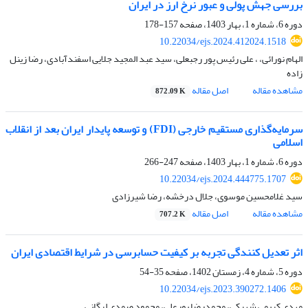
بررسی جهش پولی و عبور نرخ ارز در ایران
دوره 6، شماره 1، بهار 1403، صفحه
157-178
10.22034/ejs.2024.412024.1518
الهام نورائی، ، علی رئیس پور رجبعلی، سید عبد المجید جلایی اسفندآبادی، رضا زینل
زاده
مشاهده مقاله
اصل مقاله
872.09 K
سرمایه‌گذاری مستقیم خارجی (FDI) و توسعه پایدار ایران بعد از انقلاب
اسلامی
دوره 6، شماره 1، بهار 1403، صفحه
247-266
10.22034/ejs.2024.444775.1707
سید غلامحسین موسوی، جلال درخشه، رضا شیرزادی
مشاهده مقاله
اصل مقاله
707.2 K
اثر تعدیل کنندگی تجربه بر کیفیت حسابرسی در شرایط اقتصادی ایران
دوره 5، شماره 4، زمستان 1402، صفحه
35-54
10.22034/ejs.2023.390272.1406
مهدی کریمی شهرکی، محمدرضا پورعلی، محمود صمدی لرگانی