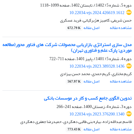
دوره 5، شماره 5 ( 1402)، تابستان 1402، صفحه
1099-1118
10.22034/ejs.2024.426619.1612
حسن شریفی، کامبیز هژبرکیانی، فرید عسکری
مشاهده مقاله
اصل مقاله
672.79 K
مدل سازی استراتژی بازاریابی محصولات شرکت های فناور محور(مطالعه
موردی: پارک علم و فناوری تهران)
دوره 4، شماره 5 ( 1401)، پاییز 1401، صفحه
711-722
10.22034/ejs.2023.389328.1436
کریم مختاری، کریم حمدی، محمد حسن بهزادی
مشاهده مقاله
اصل مقاله
567.97 K
تدوین الگوی جامع کسب و کار در موسسات بانکی
دوره 3، شماره 4، زمستان 1400، صفحه
241-266
10.22034/ejs.2023.376200.1340
قاسم عبدالله زاده، بهاره بنی طالبی دهکردی، حمیدرضا جعفری دهکردی
مشاهده مقاله
اصل مقاله
773.43 K