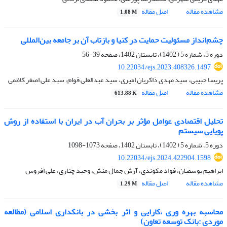
مشاهده مقاله
اصل مقاله
1.08 M
چشم‌انداز مسئولیت حمایت در کنیا و بازتاب آن بر جامعه بین‌المللی
دوره 5، شماره 5 ( 1402)، تابستان 1402، صفحه
39-56
10.22034/ejs.2023.408326.1497
پریسا حبیبی، سید مهدی ذاکریان امیری، سید عبدالعلی قوام، سید علی اصغر کاظمی
مشاهده مقاله
اصل مقاله
613.88 K
تحلیل اقتصادی عوامل مؤثر بر بحران آب در ایران با استفاده از روش
پویایی سیستم
دوره 5، شماره 5 ( 1402)، تابستان 1402، صفحه
1073-1098
10.22034/ejs.2024.422904.1598
ابراهیم یوسفیان، فواد مکوندی، آرش جمال منش، وحید چناری، علی افروس
مشاهده مقاله
اصل مقاله
1.29 M
محاسبه بهره وری ،کارایی و اثر بخشی در بانکداری اسلامی (مطالعه
موردی :بانک توسعه تعاون)