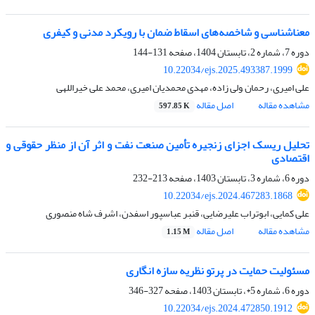
معناشناسی و شاخصه‌های اسقاط ضمان با رویکرد مدنی و کیفری
دوره 7، شماره 2، تابستان 1404، صفحه
131-144
10.22034/ejs.2025.493387.1999
علی امیری، رحمان ,ولی زاده، مهدی محمدیان امیری، محمد علی خیراللهی
مشاهده مقاله
اصل مقاله
597.85 K
تحلیل ریسک اجزای زنجیره تأمین صنعت نفت و اثر آن از منظر حقوقی و
اقتصادی
دوره 6، شماره 3، تابستان 1403، صفحه
213-232
10.22034/ejs.2024.467283.1868
علی کمایی، ابوتراب علیرضایی، قنبر عباسپور اسفدن، اشرف شاه منصوری
مشاهده مقاله
اصل مقاله
1.15 M
مسئولیت حمایت در پرتو نظریه سازه انگاری
دوره 6، شماره 5*، تابستان 1403، صفحه
327-346
10.22034/ejs.2024.472850.1912