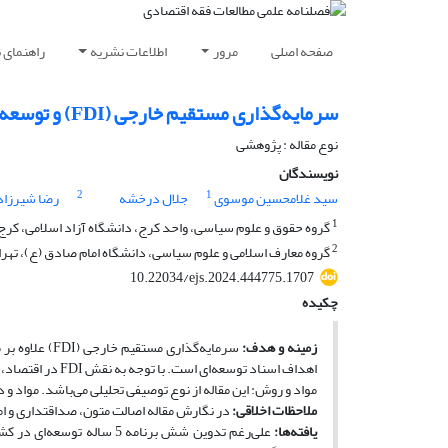
صفحه اصلی
مرور
اطلاعات نشریه
راهنمای 
سرمایه‌گذاری مستقیم خارجی (FDI) و توسعه پایدار ایران بعد از انقلاب اسلامی
نوع مقاله : پژوهشی
نویسندگان
2
1
سید غلامحسین موسوی
جلال درخشه
رضا شیرزاد
1
گروه حقوق و علوم سیاسی، واحد کرج، دانشگاه آزاد اسلامی، کرج،
2
گروه معارف اسلامی و علوم سیاسی، دانشگاه امام صادق (ع)، تهران
10.22034/ejs.2024.444775.1707
چکیده
زمینه و هدف:
سرمایه‌گذاری 
اهداف اسناد توسعه‌ای است. با توجه به نقش FDI در اقتصاد، هدف از این مقاله، مروری بر وضعیت FDI در ایران و شناسایی نقاط ضعف و قوت آن است.
مواد و روش: این مقاله از نوع توصیفی تحلیلی می‌باشد. مواد و
ملاحظات اخلاقی:
در نگارش مقاله اصالت متون، صداقتداری و ا
یافته‌ها:
علی‌رغم تدوین شش برنامه 5