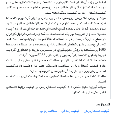
اجتماعی و زندگی آنها را تحت تاثیر قرار داده است و کیفیت اشتغال نقشی مهم
در زمینه کیفیت زندگی زنان شاغل دارد. پژوهش حاضر با هدف بررسیتاثیر
کیفیت اشتغال زنان بر کیفیت زندگی انجام شد.
مواد و روش ها: روش پژوهش حاضر پیمایشی و ابزار گردآوری داده ها
نیزپرسشنامه است. جامعه آماری این تحقیق کلیه زنان شاغل ساکن در شهر
تهران بودند، که با روش نمونه گیری خوشه ای چند مرحله ای تهران به 4 پهنه
تقسیم شد و از هر پهنه نیز یک منطقه انتخاب شد و براساس فرمول کوکران
در سطح خطای 5 درصد از هر منطقه تعداد 384 نفر به عنوان نمونه بدست آمد
که برای پوشش دادن خطاهای احتمالی 400 پرسشنامه از هر منطقه و مجموعا
1600 پرسشنامه با روش نمونهگیری در دسترس توزیع و جمعآوری گردید.
تجزیه وتحلیل داده ها با رگرسیون و با نرمافزار SPSS صورت گرفت.
یافته ها: کیفیت اشتغال زنان بر سلامت جسمی تاثیر معنی دار و مثبت
دارد.کیفیت اشتغال زنان بر سلامتی روانی تاثیر معنی دار و مثبت دارد. کیفیت
اشتغال زنان بر رضایت از زندگی تاثیر معنی دار و مثبت دارد.
ملاحظات اخلاقی: در این مقاله، اصالت متون، صداقت و امانتداری رعایت شده
است.
نتیجه گیری: نتایج نشان داد؛ کیفیت اشتغال زنان بر کیفیت روابط اجتماعی
تاثیر معنی دار و مثبت دارد.
کلیدواژه‌ها
کیفیت اشتغال زنان
کیفیت زندگی
سلامت روانی