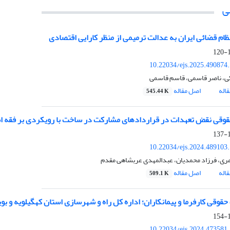
ی
ظام قضائی ایران به عدالت ترمیمی از منظر کارایی اقتصادی
1
10.22034/ejs.2025.490874
ی، ناصر قاسمی، قاسم قاسمی
اله
اصل مقاله
545.44 K
قوقی نقض تعهدات در قراردادهای مشارکت در ساخت با رویکردی بر فقه ا
1
10.22034/ejs.2024.489103
ری، فرزاد محمدیان، عبدالمهدی عربشاهی مقدم
اله
اصل مقاله
509.1 K
حقوقی کارفرما و پیمانکاران؛ اداره کل راه و شهرسازی استان کهگیلویه و بو
1
10.22034/ejs.2024.473581