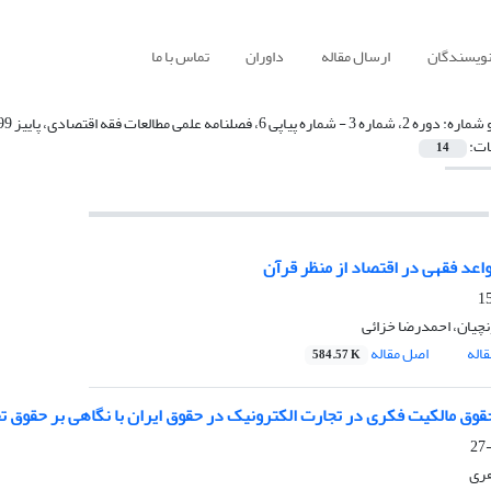
نویسندگان
ارسال مقاله
داوران
تماس با ما
 شماره:
دوره 2، شماره 3 - شماره پیاپی 6، فصلنامه علمی مطالعات فقه اقتصادی، پاییز 1399، صفحه 1-171
ات:
14
واعد فقهی در اقتصاد از منظر قرآن
نچیان، احمدرضا خزائی
اله
اصل مقاله
584.57 K
وق مالکیت فکری در تجارت الکترونیک در حقوق ایران با نگاهی بر حقوق تج
هری