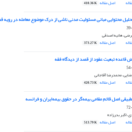
اله
اصل مقاله
410.36 K
لیل محتوایی مبانی مسئولیت مدنی ناشی از درک موضوع معامله در رویه قض
رضی، هانیه اصدقی
اله
اصل مقاله
373.27 K
ض قاعده تبعیت عقود از قصد از دیدگاه فقه
ایی، محمدرضا آقاجانی
اله
اصل مقاله
420.73 K
بیقی اصل قائم مقامی بیمه‌گر در حقوق بیمه‌ایران و فرانسه
، اکبر بدرزاده
اله
اصل مقاله
513.79 K