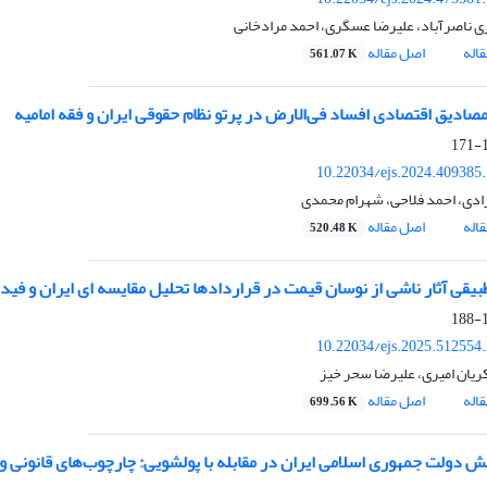
ی ناصرآباد، علیرضا عسگری، احمد مرادخانی
اله
اصل مقاله
561.07 K
مصادیق اقتصادی افساد فی‌الارض در پرتو نظام حقوقی ایران و فقه امامیه
1
10.22034/ejs.2024.409385
رادی، احمد فلاحی، شهرام محمدی
اله
اصل مقاله
520.48 K
طبیقی آثار ناشی از نوسان قیمت در قراردادها تحلیل مقایسه ای ایران و فید
1
10.22034/ejs.2025.512554
ان امیری، علیرضا سحر خیز
اله
اصل مقاله
699.56 K
ش دولت جمهوری اسلامی ایران در مقابله با پولشویی: چارچوب‌های قانونی و 