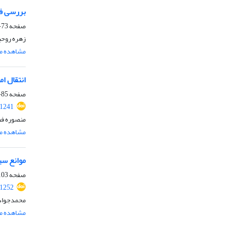
بررسی فق
صفحه
73-84
زهره روحب
مشاهده مق
انتقال ا
صفحه
85-102
.1241
منصوره فص
مشاهده مق
موانع سیا
صفحه
03-121
.1252
محمدجواد
مشاهده مق