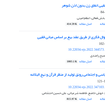
هی انفاق زن بدون اذن شوهر
خش فعالی، اعظم امینی
اله
اصل مقاله
414.59 K
موال فکری از طریق عقد بیع بر اساس مبانی فقهی
10.22034/ejs.2022.344573
یح رامندی
اله
اصل مقاله
1003.1 K
سی و اجتماعی رونق تولید از منظر قرآن و نهج البلاغه
1
10.22034/ejs.2022.347103
 خوش خاضع، فاطمه شرعیاتی، علی حسین احتشامی
اله
اصل مقاله
815.97 K