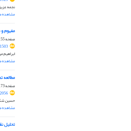
نجمه عزیز
مشاهده مق
مفهوم و 
صفحه
55-171
.1503
ابراهیم م
مشاهده مق
مطالعه ت
صفحه
73-188
.2056
حسین شکری
مشاهده مق
تحلیل نق