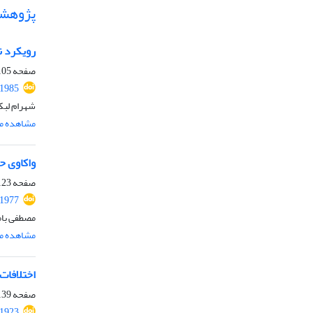
پژوهش
رویکرد ن
صفحه
05-120
.1985
شهرام لبک
مشاهده مق
واکاوی ح
صفحه
23-137
.1977
مصطفی بام
مشاهده مق
اختلافات 
صفحه
39-154
.1923