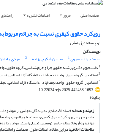
صفحه اصلی
مرور
اطلاعات نشریه
راهنمای 
رویکرد حقوق کیفری نسبت به جرائم مربوط به
نوع مقاله : پژوهشی
نویسندگان
2
1
محمد جواد خسروی
محسن شکرچی‌زاده
مهدی جلیلیان
1
دانشجوی دکتری رشته حقوق جزا و جرم‌شناسی، گروه حقوق، واحد نج
2
استادیار، گروه حقوق، واحد نجف‌آباد، دانشگاه آزاد اسلامی، نجف‌آ
3
استادیار، گروه حقوق، واحد نجف‌آباد ، دانشگاه آزاد اسلامی، نجف‌آب
10.22034/ejs.2025.442458.1693
چکیده
زمینه و هدف:
فساد اقتصادی نمایندگان مجلس از موضوعات م
حاضر، بررسی رویکرد حقوق کیفری نسبت به جرائم مربوط به 
مواد و روش‌ها:
مقاله حاضر توصیفی تحلیلی است. مواد و داده‌ه
ملاحظات اخلاقی:
در این مقاله، اصالت متون، صداقت و امانت‌د